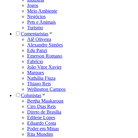
Jogos
Meio Ambiente
Negócios
Pets e Animais
Turismo
Comentaristas
Alê Oliveira
Alexandre Simões
Edu Panzi
Emerson Romano
Fabrício
João Vitor Xavier
Marques
Nathália Fiuza
Thiago Reis
Wellington Campos
Colunistas
Bertha Maakaroun
Ciro Dias Reis
Direto de Brasília
Edilene Lopes
Eduardo Costa
Poder em Minas
Rita Mundim