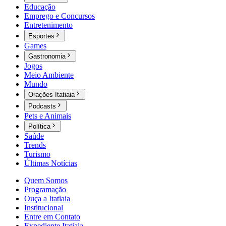
Educação
Emprego e Concursos
Entretenimento
Esportes
Games
Gastronomia
Jogos
Meio Ambiente
Mundo
Orações Itatiaia
Podcasts
Pets e Animais
Política
Saúde
Trends
Turismo
Últimas Notícias
Quem Somos
Programação
Ouça a Itatiaia
Institucional
Entre em Contato
Expediente Itatiaia