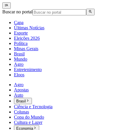
Buscar no portal
Capa
Últimas Notícias
Esporte
Eleições 2026
Política
Minas Gerais
Brasil
Mundo
Agro
Entretenimento
Eloos
Agro
Apostas
Auto
Brasil
Ciência e Tecnologia
Colunas
Copa do Mundo
Cultura e Lazer
Economia