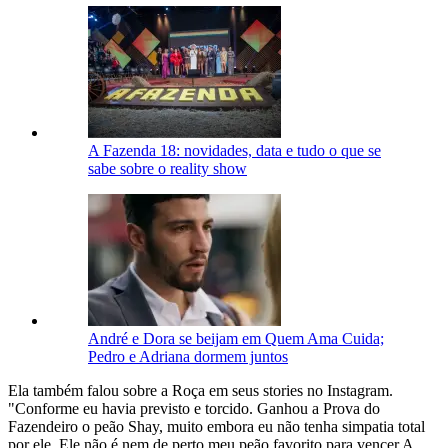
A Fazenda 18: novidades, data e tudo o que se
sabe sobre o reality show
André e Dora se beijam em Quem Ama Cuida;
Pedro e Adriana dormem juntos
Ela também falou sobre a Roça em seus stories no Instagram.
"Conforme eu havia previsto e torcido. Ganhou a Prova do
Fazendeiro o peão Shay, muito embora eu não tenha simpatia total
por ele. Ele não é nem de perto meu peão favorito para vencer A