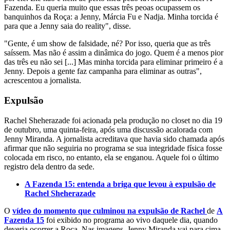
Fazenda. Eu queria muito que essas três peoas ocupassem os
banquinhos da Roça: a Jenny, Márcia Fu e Nadja. Minha torcida é
para que a Jenny saia do reality", disse.
"Gente, é um show de falsidade, né? Por isso, queria que as três
saíssem. Mas não é assim a dinâmica do jogo. Quem é a menos pior
das três eu não sei [...] Mas minha torcida para eliminar primeiro é a
Jenny. Depois a gente faz campanha para eliminar as outras",
acrescentou a jornalista.
Expulsão
Rachel Sheherazade foi acionada pela produção no closet no dia 19
de outubro, uma quinta-feira, após uma discussão acalorada com
Jenny Miranda. A jornalista acreditava que havia sido chamada após
afirmar que não seguiria no programa se sua integridade física fosse
colocada em risco, no entanto, ela se enganou. Aquele foi o último
registro dela dentro da sede.
A Fazenda 15: entenda a briga que levou à expulsão de
Rachel Sheherazade
O
vídeo do momento que culminou na expulsão de Rachel
de
A
Fazenda 15
foi exibido no programa ao vivo daquele dia, quando
deveria ocorrer a Roça. Nas imagens, Jenny Miranda vai para cima