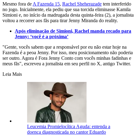
Mesmo fora de
A Fazenda 15
,
Rachel Sheherazade
tem interferido
no jogo. Inicialmente, ela pediu que sua torcida eliminasse Kamila
Simioni e, no início da madrugada desta quinta-feira (2), a jornalista
voltou a recorrer aos fãs para tirar Jenny Miranda do reality.
Após eliminação de Simioni, Rachel manda recado para
Jenny: ‘você é a próxima’
"Gente, vocês sabem que a responsável por eu não estar hoje na
Fazenda é a peoa Jenny. Por isso, meu posicionamento não poderia
ser outro. Agora é Fora Jenny Conto com vocês minhas fadinhas e
meus fãs", escreveu a jornalista em seu perfil no X, antigo Twitter.
Leia Mais
Leucemia Promielocítica Aguda: entenda a
doença diagnosticada no cantor Eduardo