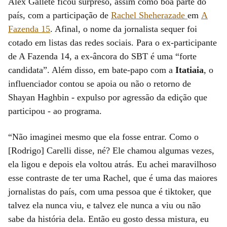
Alex Gallete ficou surpreso, assim como boa parte do
país, com a participação de
Rachel Sheherazade
em
A
Fazenda 15
. Afinal, o nome da jornalista sequer foi
cotado em listas das redes sociais. Para o ex-participante
de A Fazenda 14, a ex-âncora do SBT é uma “forte
candidata”. Além disso, em bate-papo com a
Itatiaia
, o
influenciador contou se apoia ou não o retorno de
Shayan Haghbin - expulso por agressão da edição que
participou - ao programa.
“Não imaginei mesmo que ela fosse entrar. Como o
[Rodrigo] Carelli disse, né? Ele chamou algumas vezes,
ela ligou e depois ela voltou atrás. Eu achei maravilhoso
esse contraste de ter uma Rachel, que é uma das maiores
jornalistas do país, com uma pessoa que é tiktoker, que
talvez ela nunca viu, e talvez ele nunca a viu ou não
sabe da história dela. Então eu gosto dessa mistura, eu