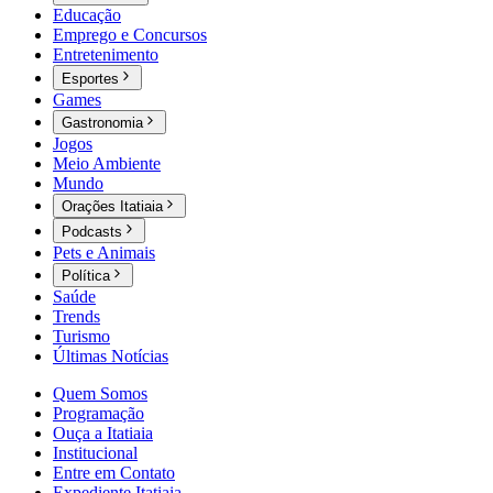
Educação
Emprego e Concursos
Entretenimento
Esportes
Games
Gastronomia
Jogos
Meio Ambiente
Mundo
Orações Itatiaia
Podcasts
Pets e Animais
Política
Saúde
Trends
Turismo
Últimas Notícias
Quem Somos
Programação
Ouça a Itatiaia
Institucional
Entre em Contato
Expediente Itatiaia