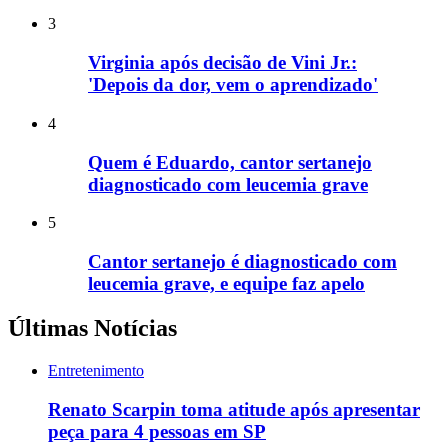
3
Virginia após decisão de Vini Jr.:
'Depois da dor, vem o aprendizado'
4
Quem é Eduardo, cantor sertanejo
diagnosticado com leucemia grave
5
Cantor sertanejo é diagnosticado com
leucemia grave, e equipe faz apelo
Últimas Notícias
Entretenimento
Renato Scarpin toma atitude após apresentar
peça para 4 pessoas em SP