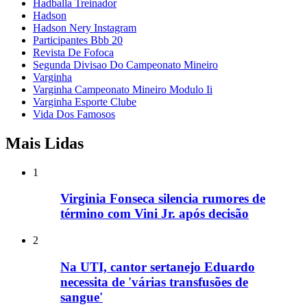
Hadballa Treinador
Hadson
Hadson Nery Instagram
Participantes Bbb 20
Revista De Fofoca
Segunda Divisao Do Campeonato Mineiro
Varginha
Varginha Campeonato Mineiro Modulo Ii
Varginha Esporte Clube
Vida Dos Famosos
Mais Lidas
1
Virginia Fonseca silencia rumores de
término com Vini Jr. após decisão
2
Na UTI, cantor sertanejo Eduardo
necessita de 'várias transfusões de
sangue'