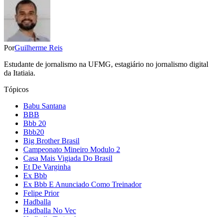
Por
Guilherme Reis
Estudante de jornalismo na UFMG, estagiário no jornalismo digital
da Itatiaia.
Tópicos
Babu Santana
BBB
Bbb 20
Bbb20
Big Brother Brasil
Campeonato Mineiro Modulo 2
Casa Mais Vigiada Do Brasil
Et De Varginha
Ex Bbb
Ex Bbb E Anunciado Como Treinador
Felipe Prior
Hadballa
Hadballa No Vec