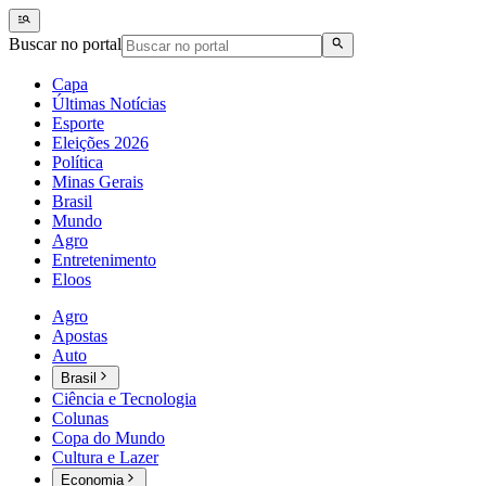
Buscar no portal
Capa
Últimas Notícias
Esporte
Eleições 2026
Política
Minas Gerais
Brasil
Mundo
Agro
Entretenimento
Eloos
Agro
Apostas
Auto
Brasil
Ciência e Tecnologia
Colunas
Copa do Mundo
Cultura e Lazer
Economia