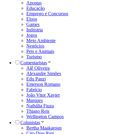
Apostas
Educação
Emprego e Concursos
Eloos
Games
Indústria
Jogos
Meio Ambiente
Negócios
Pets e Animais
Turismo
Comentaristas
Alê Oliveira
Alexandre Simões
Edu Panzi
Emerson Romano
Fabrício
João Vitor Xavier
Marques
Nathália Fiuza
Thiago Reis
Wellington Campos
Colunistas
Bertha Maakaroun
Ciro Dias Reis