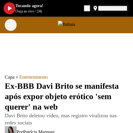
Tocando agora!
Belo Horizonte
Ouça ao vivo
/
24h
Capa
Entretenimento
Ex-BBB Davi Brito se manifesta
após expor objeto erótico 'sem
querer' na web
Davi Brito deletou vídeo, mas registro viralizou nas
redes sociais
Por
Patrícia Marques