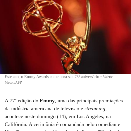
Este ano, o Emmy Awards comemora seu 75º aniversário
•
Valerie
Macon/AFP
A 77ª edição do
Emmy
, uma das principais premiações
da indústria americana de televisão e
streaming
,
acontece neste domingo (14), em Los Angeles, na
Califórnia. A cerimônia é comandada pelo comediante