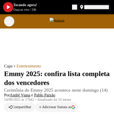
Tocando agora!
Belo Horizonte
Ouça ao vivo
/
24h
Capa
Entretenimento
Emmy 2025: confira lista completa
dos vencedores
Cerimônia do Emmy 2025 acontece neste domingo (14)
Por
André Viana
e
Pablo Paixão
14/09/2025 às 17h42
•
Atualizado
há 10 meses
Compartilhar
Adicionar Itatiaia ao