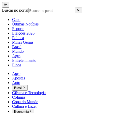
Buscar no portal
Capa
Últimas Notícias
Esporte
Eleições 2026
Política
Minas Gerais
Brasil
Mundo
Agro
Entretenimento
Eloos
Agro
Apostas
Auto
Brasil
Ciência e Tecnologia
Colunas
Copa do Mundo
Cultura e Lazer
Economia