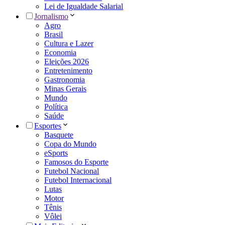
Lei de Igualdade Salarial
Jornalismo
Agro
Brasil
Cultura e Lazer
Economia
Eleições 2026
Entretenimento
Gastronomia
Minas Gerais
Mundo
Política
Saúde
Esportes
Basquete
Copa do Mundo
eSports
Famosos do Esporte
Futebol Nacional
Futebol Internacional
Lutas
Motor
Tênis
Vôlei