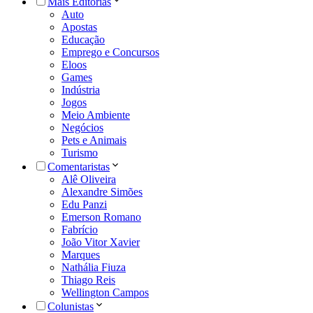
Mais Editorias
Auto
Apostas
Educação
Emprego e Concursos
Eloos
Games
Indústria
Jogos
Meio Ambiente
Negócios
Pets e Animais
Turismo
Comentaristas
Alê Oliveira
Alexandre Simões
Edu Panzi
Emerson Romano
Fabrício
João Vitor Xavier
Marques
Nathália Fiuza
Thiago Reis
Wellington Campos
Colunistas