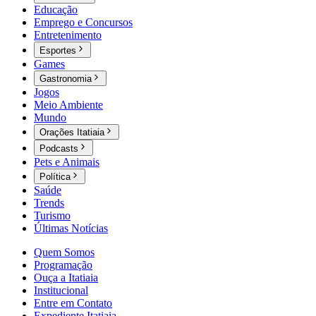
Educação
Emprego e Concursos
Entretenimento
Esportes
Games
Gastronomia
Jogos
Meio Ambiente
Mundo
Orações Itatiaia
Podcasts
Pets e Animais
Política
Saúde
Trends
Turismo
Últimas Notícias
Quem Somos
Programação
Ouça a Itatiaia
Institucional
Entre em Contato
Expediente Itatiaia