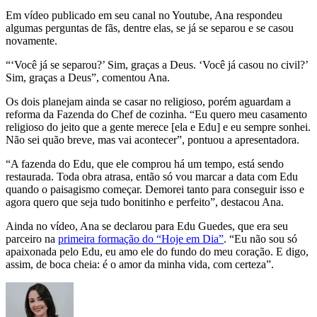
Em vídeo publicado em seu canal no Youtube, Ana respondeu
algumas perguntas de fãs, dentre elas, se já se separou e se casou
novamente.
“‘Você já se separou?’ Sim, graças a Deus. ‘Você já casou no civil?’
Sim, graças a Deus”, comentou Ana.
Os dois planejam ainda se casar no religioso, porém aguardam a
reforma da Fazenda do Chef de cozinha. “Eu quero meu casamento
religioso do jeito que a gente merece [ela e Edu] e eu sempre sonhei.
Não sei quão breve, mas vai acontecer”, pontuou a apresentadora.
“A fazenda do Edu, que ele comprou há um tempo, está sendo
restaurada. Toda obra atrasa, então só vou marcar a data com Edu
quando o paisagismo começar. Demorei tanto para conseguir isso e
agora quero que seja tudo bonitinho e perfeito”, destacou Ana.
Ainda no vídeo, Ana se declarou para Edu Guedes, que era seu
parceiro na
primeira formação do “Hoje em Dia”
. “Eu não sou só
apaixonada pelo Edu, eu amo ele do fundo do meu coração. E digo,
assim, de boca cheia: é o amor da minha vida, com certeza”.