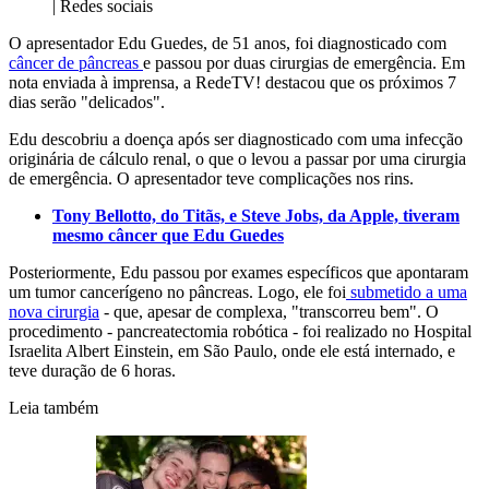
| Redes sociais
O apresentador Edu Guedes, de 51 anos, foi diagnosticado com
câncer de pâncreas
e passou por duas cirurgias de emergência. Em
nota enviada à imprensa, a RedeTV! destacou que os próximos 7
dias serão "delicados".
Edu descobriu a doença após ser diagnosticado com uma infecção
originária de cálculo renal, o que o levou a passar por uma cirurgia
de emergência. O apresentador teve complicações nos rins.
Tony Bellotto, do Titãs, e Steve Jobs, da Apple, tiveram
mesmo câncer que Edu Guedes
Posteriormente, Edu passou por exames específicos que apontaram
um tumor cancerígeno no pâncreas. Logo, ele foi
submetido a uma
nova cirurgia
- que, apesar de complexa, "transcorreu bem". O
procedimento - pancreatectomia robótica - foi realizado no Hospital
Israelita Albert Einstein, em São Paulo, onde ele está internado, e
teve duração de 6 horas.
Leia também