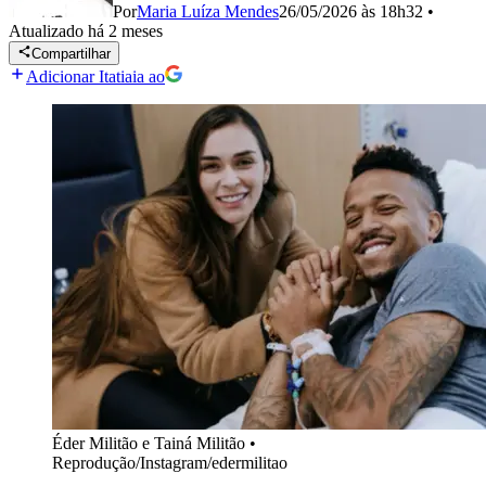
Por
Maria Luíza Mendes
26/05/2026 às 18h32
•
Atualizado
há 2 meses
Compartilhar
Adicionar Itatiaia ao
Éder Militão e Tainá Militão
•
Reprodução/Instagram/edermilitao