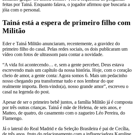
feitas por Tainá. Enquanto falava, o jogador afirmou que buscaria a
jóia com o personal.
Tainá está a espera de primeiro filho com
Militão
Eder e Tainá Militão anunciaram, recentemente, a gravidez do
primeiro filho do casal. Pelas redes sociais, os dois publicaram um
vídeo com fotos de ultrassom para contar a novidade.
“A vida foi acontecendo… e, sem a gente perceber, Deus estava
escrevendo mais um capítulo da nossa história. Hoje, com o coração
cheio de amor, a gente conta: Agora somos 6. Mais um pedacinho
nosso chegando pra transformar tudo e nos lembrar do que
realmente importa. Bem-vindo(a), nosso grande amor”, escreveu o
casal na legenda do post.
Apesar de ser o primeiro bebê juntos, a família Militão já é composta
por três outras crianças. Tainá é mãe de Helena, de seis anos, e
Matteo, de quatro, do casamento com o zagueiro Léo Pereira, do
Flamengo.
Já o lateral do Real Madrid e da Seleção Brasileira é pai de Cecília,
de três anos, fruto do relacionamento com a influenciadora Karoline