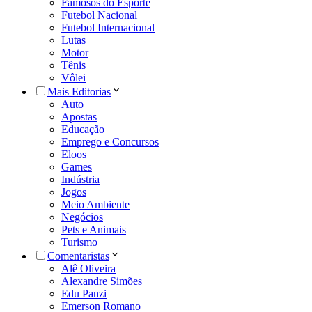
Famosos do Esporte
Futebol Nacional
Futebol Internacional
Lutas
Motor
Tênis
Vôlei
Mais Editorias
Auto
Apostas
Educação
Emprego e Concursos
Eloos
Games
Indústria
Jogos
Meio Ambiente
Negócios
Pets e Animais
Turismo
Comentaristas
Alê Oliveira
Alexandre Simões
Edu Panzi
Emerson Romano