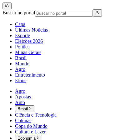
Buscar no portal
Capa
Últimas Notícias
Esporte
Eleições 2026
Política
Minas Gerais
Brasil
Mundo
Agro
Entretenimento
Eloos
Agro
Apostas
Auto
Brasil
Ciência e Tecnologia
Colunas
Copa do Mundo
Cultura e Lazer
Economia