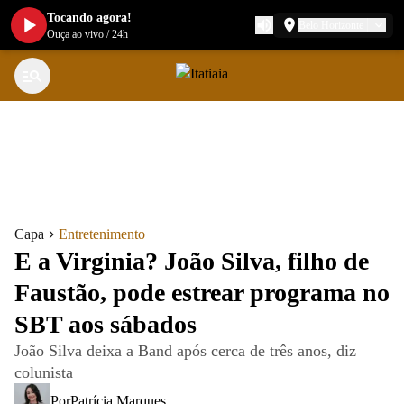
Tocando agora!
Belo Horizonte
Ouça ao vivo
/
24h
Capa
Entretenimento
E a Virginia? João Silva, filho de
Faustão, pode estrear programa no
SBT aos sábados
João Silva deixa a Band após cerca de três anos, diz
colunista
Por
Patrícia Marques