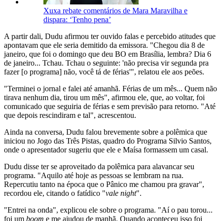
Xuxa rebate comentários de Mara Maravilha e
dispara: ‘Tenho pena’
A partir dali, Dudu afirmou ter ouvido falas e percebido atitudes que
apontavam que ele seria demitido da emissora. "Chegou dia 8 de
janeiro, que foi o domingo que deu BO em Brasília, lembra? Dia 6
de janeiro... Tchau. Tchau o seguinte: 'não precisa vir segunda pra
fazer [o programa] não, você tá de férias'", relatou ele aos peões.
"Terminei o jornal e falei até amanhã. Férias de um mês... Quem não
tirava nenhum dia, tirou um mês", afirmou ele, que, ao voltar, foi
comunicado que seguiria de férias e sem previsão para retorno. "Até
que depois rescindiram e tal", acrescentou.
Ainda na conversa, Dudu falou brevemente sobre a polêmica que
iniciou no Jogo das Três Pistas, quadro do Programa Silvio Santos,
onde o apresentador sugeriu que ele e Maísa formassem um casal.
Dudu disse ter se aproveitado da polêmica para alavancar seu
programa. "Aquilo até hoje as pessoas se lembram na rua.
Repercutiu tanto na época que o Pânico me chamou pra gravar",
recordou ele, citando o fatídico "
vale night
".
"Entrei na onda", explicou ele sobre o programa. "Aí o pau torou...
foi um
boom
e me ajudou de manhã. Quando aconteceu isso foi