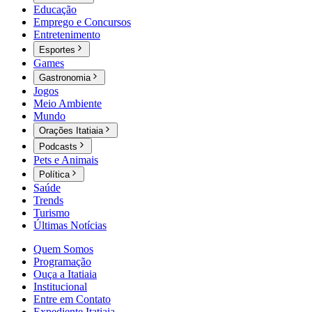
Educação
Emprego e Concursos
Entretenimento
Esportes
Games
Gastronomia
Jogos
Meio Ambiente
Mundo
Orações Itatiaia
Podcasts
Pets e Animais
Política
Saúde
Trends
Turismo
Últimas Notícias
Quem Somos
Programação
Ouça a Itatiaia
Institucional
Entre em Contato
Expediente Itatiaia