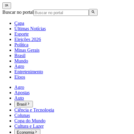
Buscar no portal
Capa
Últimas Notícias
Esporte
Eleições 2026
Política
Minas Gerais
Brasil
Mundo
Agro
Entretenimento
Eloos
Agro
Apostas
Auto
Brasil
Ciência e Tecnologia
Colunas
Copa do Mundo
Cultura e Lazer
Economia