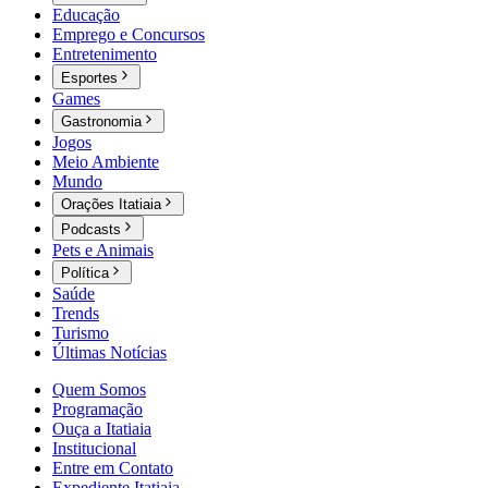
Educação
Emprego e Concursos
Entretenimento
Esportes
Games
Gastronomia
Jogos
Meio Ambiente
Mundo
Orações Itatiaia
Podcasts
Pets e Animais
Política
Saúde
Trends
Turismo
Últimas Notícias
Quem Somos
Programação
Ouça a Itatiaia
Institucional
Entre em Contato
Expediente Itatiaia