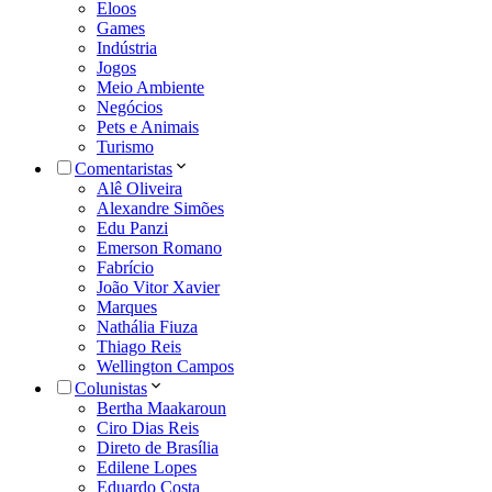
Eloos
Games
Indústria
Jogos
Meio Ambiente
Negócios
Pets e Animais
Turismo
Comentaristas
Alê Oliveira
Alexandre Simões
Edu Panzi
Emerson Romano
Fabrício
João Vitor Xavier
Marques
Nathália Fiuza
Thiago Reis
Wellington Campos
Colunistas
Bertha Maakaroun
Ciro Dias Reis
Direto de Brasília
Edilene Lopes
Eduardo Costa