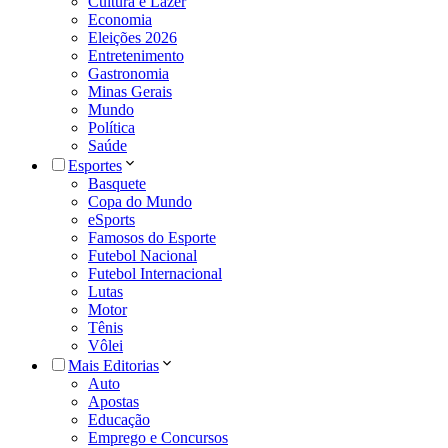
Cultura e Lazer
Economia
Eleições 2026
Entretenimento
Gastronomia
Minas Gerais
Mundo
Política
Saúde
Esportes
Basquete
Copa do Mundo
eSports
Famosos do Esporte
Futebol Nacional
Futebol Internacional
Lutas
Motor
Tênis
Vôlei
Mais Editorias
Auto
Apostas
Educação
Emprego e Concursos