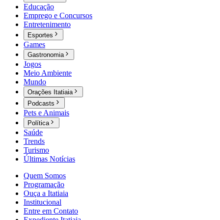
Educação
Emprego e Concursos
Entretenimento
Esportes
Games
Gastronomia
Jogos
Meio Ambiente
Mundo
Orações Itatiaia
Podcasts
Pets e Animais
Política
Saúde
Trends
Turismo
Últimas Notícias
Quem Somos
Programação
Ouça a Itatiaia
Institucional
Entre em Contato
Expediente Itatiaia