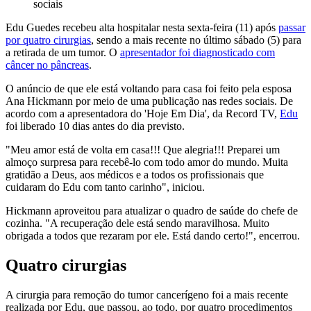
sociais
Edu Guedes recebeu alta hospitalar nesta sexta-feira (11) após
passar
por quatro cirurgias
, sendo a mais recente no último sábado (5) para
a retirada de um tumor. O
apresentador foi diagnosticado com
câncer no pâncreas
.
O anúncio de que ele está voltando para casa foi feito pela esposa
Ana Hickmann por meio de uma publicação nas redes sociais. De
acordo com a apresentadora do 'Hoje Em Dia', da Record TV,
Edu
foi liberado 10 dias antes do dia previsto.
"Meu amor está de volta em casa!!! Que alegria!!! Preparei um
almoço surpresa para recebê-lo com todo amor do mundo. Muita
gratidão a Deus, aos médicos e a todos os profissionais que
cuidaram do Edu com tanto carinho", iniciou.
Hickmann aproveitou para atualizar o quadro de saúde do chefe de
cozinha. "A recuperação dele está sendo maravilhosa. Muito
obrigada a todos que rezaram por ele. Está dando certo!", encerrou.
Quatro cirurgias
A cirurgia para remoção do tumor cancerígeno foi a mais recente
realizada por Edu, que passou, ao todo, por quatro procedimentos