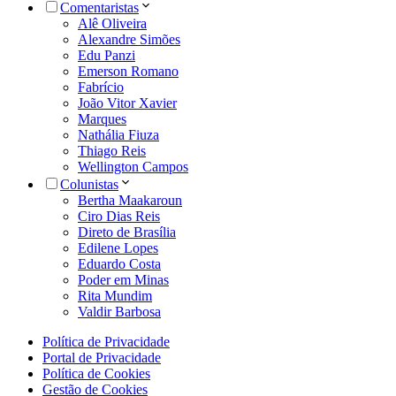
Comentaristas
Alê Oliveira
Alexandre Simões
Edu Panzi
Emerson Romano
Fabrício
João Vitor Xavier
Marques
Nathália Fiuza
Thiago Reis
Wellington Campos
Colunistas
Bertha Maakaroun
Ciro Dias Reis
Direto de Brasília
Edilene Lopes
Eduardo Costa
Poder em Minas
Rita Mundim
Valdir Barbosa
Política de Privacidade
Portal de Privacidade
Política de Cookies
Gestão de Cookies