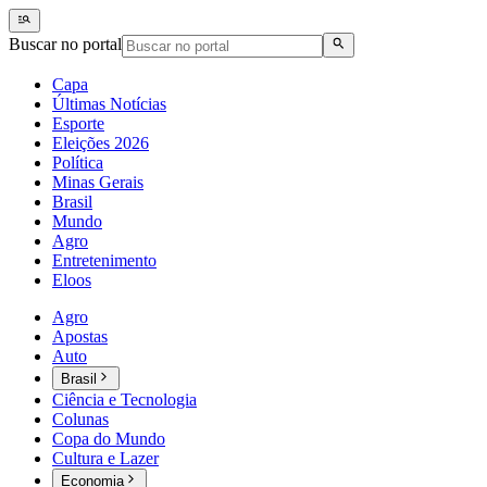
Buscar no portal
Capa
Últimas Notícias
Esporte
Eleições 2026
Política
Minas Gerais
Brasil
Mundo
Agro
Entretenimento
Eloos
Agro
Apostas
Auto
Brasil
Ciência e Tecnologia
Colunas
Copa do Mundo
Cultura e Lazer
Economia