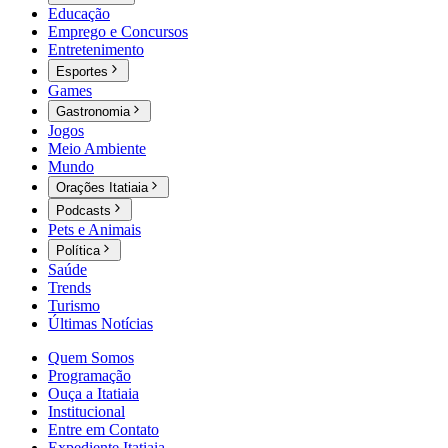
Educação
Emprego e Concursos
Entretenimento
Esportes
Games
Gastronomia
Jogos
Meio Ambiente
Mundo
Orações Itatiaia
Podcasts
Pets e Animais
Política
Saúde
Trends
Turismo
Últimas Notícias
Quem Somos
Programação
Ouça a Itatiaia
Institucional
Entre em Contato
Expediente Itatiaia