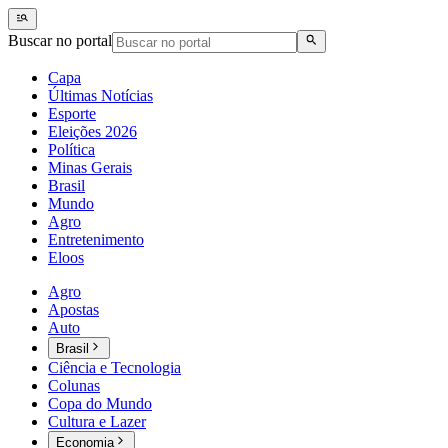
Buscar no portal
Capa
Últimas Notícias
Esporte
Eleições 2026
Política
Minas Gerais
Brasil
Mundo
Agro
Entretenimento
Eloos
Agro
Apostas
Auto
Brasil
Ciência e Tecnologia
Colunas
Copa do Mundo
Cultura e Lazer
Economia