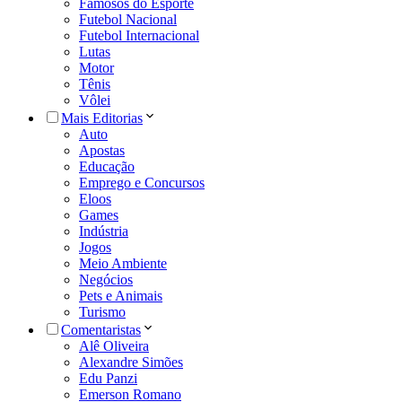
Famosos do Esporte
Futebol Nacional
Futebol Internacional
Lutas
Motor
Tênis
Vôlei
Mais Editorias
Auto
Apostas
Educação
Emprego e Concursos
Eloos
Games
Indústria
Jogos
Meio Ambiente
Negócios
Pets e Animais
Turismo
Comentaristas
Alê Oliveira
Alexandre Simões
Edu Panzi
Emerson Romano