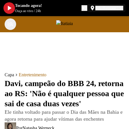
Tocando agora!
Belo Horizonte
Ouça ao vivo
/
24h
Capa
Entretenimento
Davi, campeão do BBB 24, retorna
ao RS: 'Não é qualquer pessoa que
sai de casa duas vezes'
Ele tinha voltado para passar o Dia das Mães na Bahia e
agora retorna para ajudar vítimas das enchentes
Por
Natasha Werneck