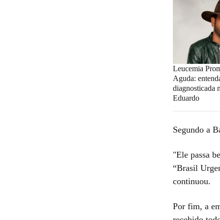
Leucemia Promi
Aguda: entend
diagnosticada 
Eduardo
Segundo a Ba
"Ele passa b
“Brasil Urge
continuou.
Por fim, a e
recebido tod