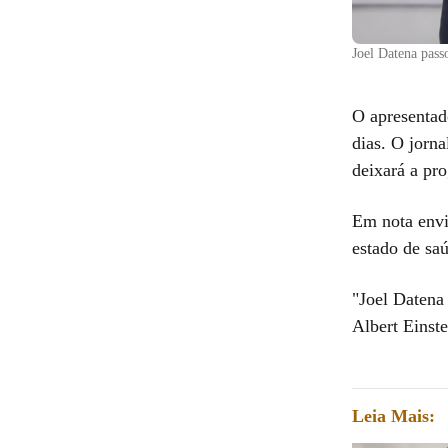
Joel Datena pass
O apresenta
dias. O jorna
deixará a pr
Em nota env
estado de sa
"Joel Datena 
Albert Einst
Leia Mais: