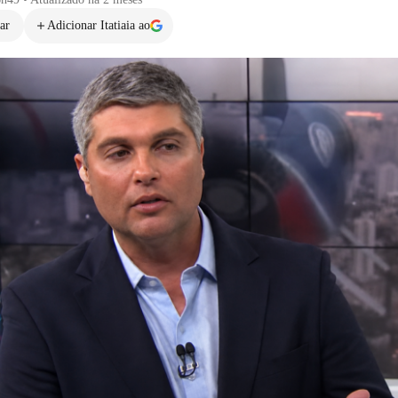
ar
Adicionar Itatiaia ao