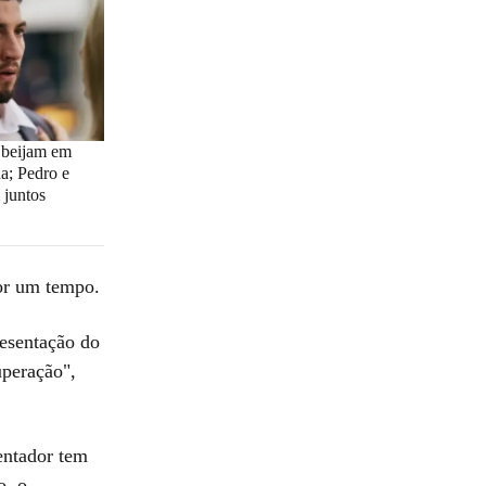
 beijam em
; Pedro e
juntos
por um tempo.
resentação do
uperação",
entador tem
o, o