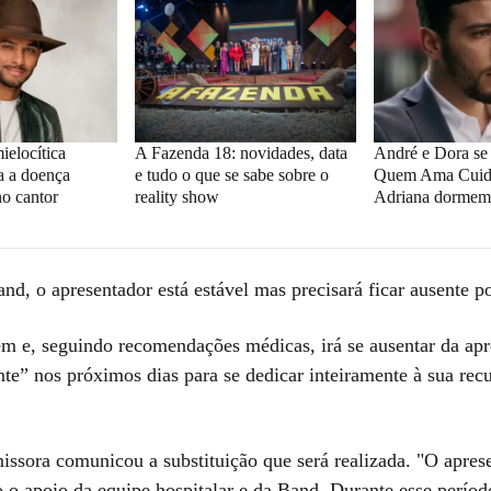
elocítica
A Fazenda 18: novidades, data
André e Dora se
a a doença
e tudo o que se sabe sobre o
Quem Ama Cuida
no cantor
reality show
Adriana dormem 
nd, o apresentador está estável mas precisará ficar ausente 
em e, seguindo recomendações médicas, irá se ausentar da ap
nte” nos próximos dias para se dedicar inteiramente à sua rec
missora comunicou a substituição que será realizada. "O apres
o o apoio da equipe hospitalar e da Band. Durante esse períod