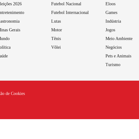
leições 2026
Futebol Nacional
Eloos
ntretenimento
Futebol Internacional
Games
astronomia
Lutas
Indústria
inas Gerais
Motor
Jogos
undo
Tênis
Meio Ambiente
olítica
Vôlei
Negócios
aúde
Pets e Animais
Turismo
tão de Cookies