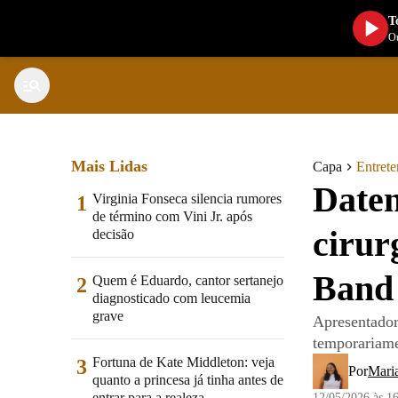
T
Ou
Mais Lidas
Capa
Entret
Daten
Virginia Fonseca silencia rumores
1
de término com Vini Jr. após
cirur
decisão
Band
Quem é Eduardo, cantor sertanejo
2
diagnosticado com leucemia
grave
Apresentador 
temporariame
Fortuna de Kate Middleton: veja
3
Por
Mari
quanto a princesa já tinha antes de
entrar para a realeza
12/05/2026 às 1