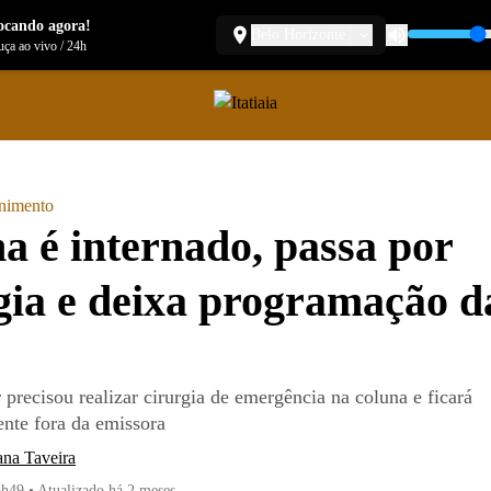
ocando agora!
Belo Horizonte
ça ao vivo
/
24h
enimento
a é internado, passa por
gia e deixa programação d
precisou realizar cirurgia de emergência na coluna e ficará
nte fora da emissora
ana Taveira
6h49
•
Atualizado
há 2 meses