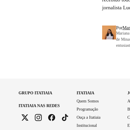
jornalista L
Por
Mar
Mariana 
de Minas
entusias
GRUPO ITATIAIA
ITATIAIA
Quem Somos
A
ITATIAIA NAS REDES
Programação
B
Ouça a Itatiaia
C
Institucional
E