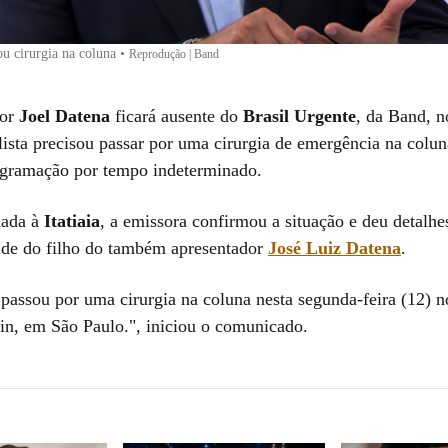
ou cirurgia na coluna
•
Reprodução | Band
dor
Joel Datena
ficará ausente do
Brasil Urgente
, da Band, 
lista precisou passar por uma cirurgia de emergência na coluna
ogramação por tempo indeterminado.
iada à
Itatiaia
, a emissora confirmou a situação e deu detalhe
úde do filho do também apresentador
José Luiz Datena
.
passou por uma cirurgia na coluna nesta segunda-feira (12) n
ein, em São Paulo.", iniciou o comunicado.