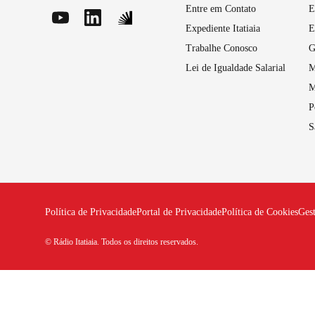
Entre em Contato
E
Expediente Itatiaia
E
Trabalhe Conosco
G
Lei de Igualdade Salarial
M
M
P
S
Política de Privacidade
Portal de Privacidade
Política de Cookies
Ges
© Rádio Itatiaia. Todos os direitos reservados.