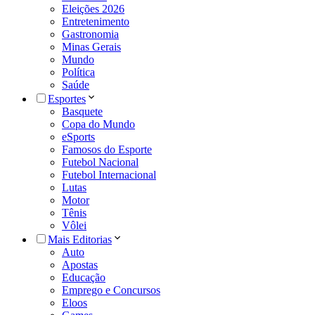
Eleições 2026
Entretenimento
Gastronomia
Minas Gerais
Mundo
Política
Saúde
Esportes
Basquete
Copa do Mundo
eSports
Famosos do Esporte
Futebol Nacional
Futebol Internacional
Lutas
Motor
Tênis
Vôlei
Mais Editorias
Auto
Apostas
Educação
Emprego e Concursos
Eloos