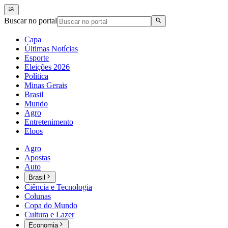
Buscar no portal
Capa
Últimas Notícias
Esporte
Eleições 2026
Política
Minas Gerais
Brasil
Mundo
Agro
Entretenimento
Eloos
Agro
Apostas
Auto
Brasil
Ciência e Tecnologia
Colunas
Copa do Mundo
Cultura e Lazer
Economia