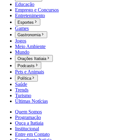
Educação
Emprego e Concursos
Entretenimento
Esportes
Games
Gastronomia
Jogos
Meio Ambiente
Mundo
Orações Itatiaia
Podcasts
Pets e Animais
Política
Saúde
Trends
Turismo
Últimas Notícias
Quem Somos
Programação
Ouça a Itatiaia
Institucional
Entre em Contato
Expediente Itatiaia