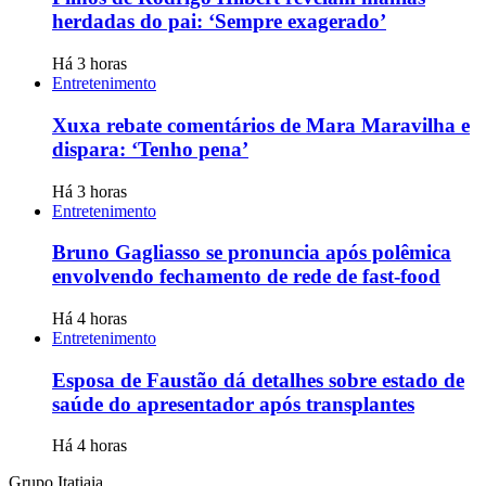
herdadas do pai: ‘Sempre exagerado’
Há 3 horas
Entretenimento
Xuxa rebate comentários de Mara Maravilha e
dispara: ‘Tenho pena’
Há 3 horas
Entretenimento
Bruno Gagliasso se pronuncia após polêmica
envolvendo fechamento de rede de fast-food
Há 4 horas
Entretenimento
Esposa de Faustão dá detalhes sobre estado de
saúde do apresentador após transplantes
Há 4 horas
Grupo Itatiaia