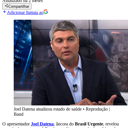
Atualizado
há 2 meses
Compartilhar
Adicionar Itatiaia ao
Joel Datena atualizou estado de saúde
•
Reprodução |
Band
O apresentador
Joel Datena
, âncora do
Brasil Urgente
, revelou