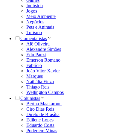
Games
Indústria
Jogos
Meio Ambiente
Negócios
Pets e Animais
Turismo
Comentaristas
Alê Oliveira
Alexandre Simões
Edu Panzi
Emerson Romano
Fabrício
João Vitor Xavier
Marques
Nathália Fiuza
Thiago Reis
Wellington Campos
Colunistas
Bertha Maakaroun
Ciro Dias Reis
Direto de Brasília
Edilene Lopes
Eduardo Costa
Poder em Minas