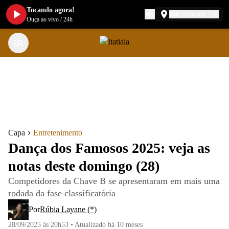
Tocando agora!
Belo Horizonte
Ouça ao vivo
/
24h
Capa
Entretenimento
Dança dos Famosos 2025: veja as
notas deste domingo (28)
Competidores da Chave B se apresentaram em mais uma
rodada da fase classificatória
Por
Rúbia Layane (*)
28/09/2025 às 20h53
•
Atualizado
há 10 meses