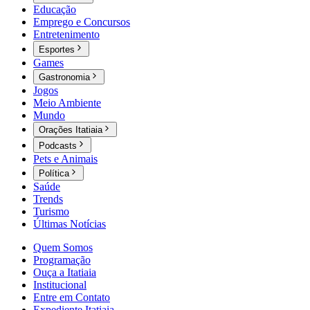
Educação
Emprego e Concursos
Entretenimento
Esportes
Games
Gastronomia
Jogos
Meio Ambiente
Mundo
Orações Itatiaia
Podcasts
Pets e Animais
Política
Saúde
Trends
Turismo
Últimas Notícias
Quem Somos
Programação
Ouça a Itatiaia
Institucional
Entre em Contato
Expediente Itatiaia