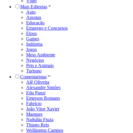
Vôlei
Mais Editorias
Auto
Apostas
Educação
Emprego e Concursos
Eloos
Games
Indústria
Jogos
Meio Ambiente
Negócios
Pets e Animais
Turismo
Comentaristas
Alê Oliveira
Alexandre Simões
Edu Panzi
Emerson Romano
Fabrício
João Vitor Xavier
Marques
Nathália Fiuza
Thiago Reis
Wellington Campos