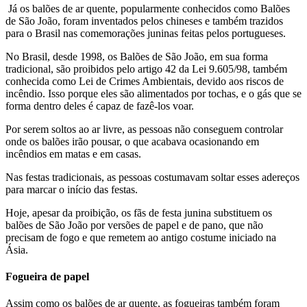
Já os balões de ar quente, popularmente conhecidos como Balões
de São João, foram inventados pelos chineses e também trazidos
para o Brasil nas comemorações juninas feitas pelos portugueses.
No Brasil, desde 1998, os Balões de São João, em sua forma
tradicional, são proibidos pelo artigo 42 da Lei 9.605/98, também
conhecida como Lei de Crimes Ambientais, devido aos riscos de
incêndio. Isso porque eles são alimentados por tochas, e o gás que se
forma dentro deles é capaz de fazê-los voar.
Por serem soltos ao ar livre, as pessoas não conseguem controlar
onde os balões irão pousar, o que acabava ocasionando em
incêndios em matas e em casas.
Nas festas tradicionais, as pessoas costumavam soltar esses adereços
para marcar o início das festas.
Hoje, apesar da proibição, os fãs de festa junina substituem os
balões de São João por versões de papel e de pano, que não
precisam de fogo e que remetem ao antigo costume iniciado na
Ásia.
Fogueira de papel
Assim como os balões de ar quente, as fogueiras também foram