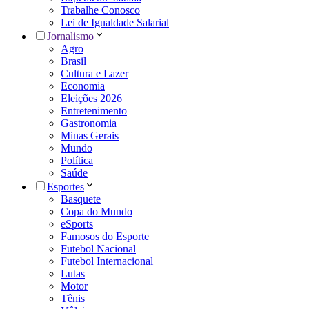
Trabalhe Conosco
Lei de Igualdade Salarial
Jornalismo
Agro
Brasil
Cultura e Lazer
Economia
Eleições 2026
Entretenimento
Gastronomia
Minas Gerais
Mundo
Política
Saúde
Esportes
Basquete
Copa do Mundo
eSports
Famosos do Esporte
Futebol Nacional
Futebol Internacional
Lutas
Motor
Tênis