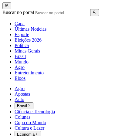
Buscar no portal
Capa
Últimas Notícias
Esporte
Eleições 2026
Política
Minas Gerais
Brasil
Mundo
Agro
Entretenimento
Eloos
Agro
Apostas
Auto
Brasil
Ciência e Tecnologia
Colunas
Copa do Mundo
Cultura e Lazer
Economia