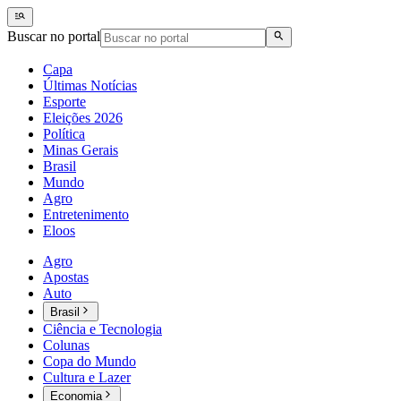
Buscar no portal
Capa
Últimas Notícias
Esporte
Eleições 2026
Política
Minas Gerais
Brasil
Mundo
Agro
Entretenimento
Eloos
Agro
Apostas
Auto
Brasil
Ciência e Tecnologia
Colunas
Copa do Mundo
Cultura e Lazer
Economia