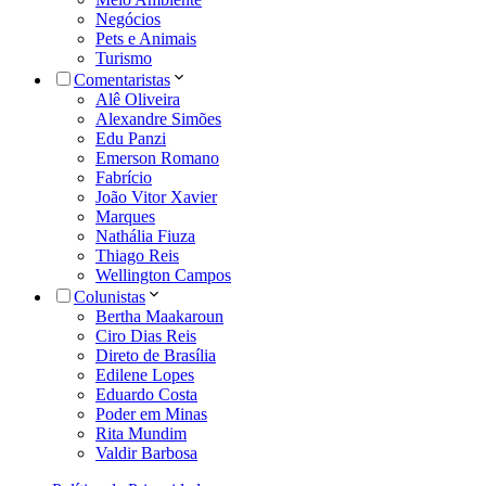
Negócios
Pets e Animais
Turismo
Comentaristas
Alê Oliveira
Alexandre Simões
Edu Panzi
Emerson Romano
Fabrício
João Vitor Xavier
Marques
Nathália Fiuza
Thiago Reis
Wellington Campos
Colunistas
Bertha Maakaroun
Ciro Dias Reis
Direto de Brasília
Edilene Lopes
Eduardo Costa
Poder em Minas
Rita Mundim
Valdir Barbosa