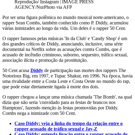
Reprodução/ Instagram | IMAGE PRESS
AGENCY/NurPhoto via AFP
Por ser uma figura polêmica no mundo musical norte-americano, o
rapper Sean Combs, também conhecido como P. Diddy, acumulou
várias inimizades ao longo da vida. Um deles é o rapper 50 Cent.
O rapper famosos pelas músicas 'In da Club' e 'Candy Shop' é um
dos grandes críticos de Diddy, anunciando, inclusive, uma série
documental na Netflix sobre as acusações contra Combs, que é
acusado de incêndio criminoso, suborno, sequestro, tráfico sexual,
associação ilícita e promoção da prostituição.
50 Cent acusa
Diddy
de participação nas mortes dos rappers The
Notorious Big, em 1997, e Tupac Shakur, em 1996. Na época, havia
uma rivalidade entre a Costa Leste e Costa Oeste no mundo do rap,
que pode estar diretamente ligada à morte dos dois.
O rapper chegou a lançar uma música chamada 'The Bomb', na qual
dizia que não seria 'convidado para as festas de brancos nos
Hamptons', fazendo menção às festas promovidas por Diddy.
Combs nega a inimizade com 50 Cent.
Caso Diddy: veja a linha do tempo da relação entre o
rapper acusado de tráfico sexual e Jay-Z
Caso Diddy: entenda ligação entre o rapper acusado de