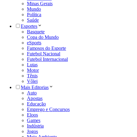
Minas Gerais
Mundo
Política
Saúde
Esportes
Basquete
Copa do Mundo
eSports
Famosos do Esporte
Futebol Nacional
Futebol Internacional
Lutas
Motor
Tênis
Vôlei
Mais Editorias
Auto
Apostas
Educação
Emprego e Concursos
Eloos
Games
Indústria
Jogos
Meio Ambiente