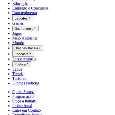
Educação
Emprego e Concursos
Entretenimento
Esportes
Games
Gastronomia
Jogos
Meio Ambiente
Mundo
Orações Itatiaia
Podcasts
Pets e Animais
Política
Saúde
Trends
Turismo
Últimas Notícias
Quem Somos
Programação
Ouça a Itatiaia
Institucional
Entre em Contato
Expediente Itatiaia