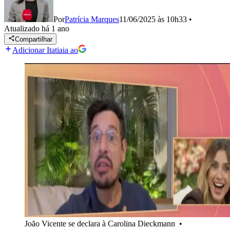
Por
Patrícia Marques
11/06/2025 às 10h33
•
Atualizado
há 1 ano
Compartilhar
Adicionar Itatiaia ao
João Vicente se declara à Carolina Dieckmann
•