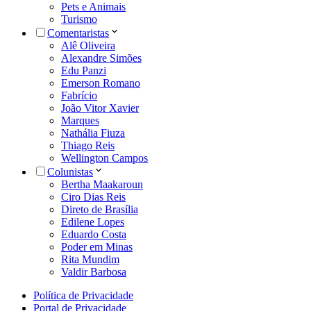
Pets e Animais
Turismo
Comentaristas
Alê Oliveira
Alexandre Simões
Edu Panzi
Emerson Romano
Fabrício
João Vitor Xavier
Marques
Nathália Fiuza
Thiago Reis
Wellington Campos
Colunistas
Bertha Maakaroun
Ciro Dias Reis
Direto de Brasília
Edilene Lopes
Eduardo Costa
Poder em Minas
Rita Mundim
Valdir Barbosa
Política de Privacidade
Portal de Privacidade