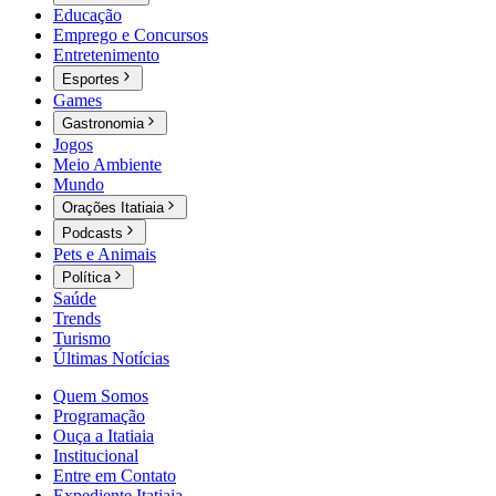
Educação
Emprego e Concursos
Entretenimento
Esportes
Games
Gastronomia
Jogos
Meio Ambiente
Mundo
Orações Itatiaia
Podcasts
Pets e Animais
Política
Saúde
Trends
Turismo
Últimas Notícias
Quem Somos
Programação
Ouça a Itatiaia
Institucional
Entre em Contato
Expediente Itatiaia