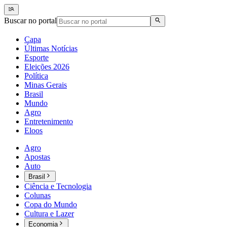
Buscar no portal
Capa
Últimas Notícias
Esporte
Eleições 2026
Política
Minas Gerais
Brasil
Mundo
Agro
Entretenimento
Eloos
Agro
Apostas
Auto
Brasil
Ciência e Tecnologia
Colunas
Copa do Mundo
Cultura e Lazer
Economia