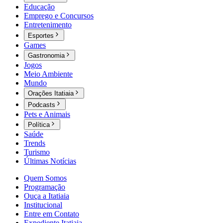
Educação
Emprego e Concursos
Entretenimento
Esportes
Games
Gastronomia
Jogos
Meio Ambiente
Mundo
Orações Itatiaia
Podcasts
Pets e Animais
Política
Saúde
Trends
Turismo
Últimas Notícias
Quem Somos
Programação
Ouça a Itatiaia
Institucional
Entre em Contato
Expediente Itatiaia