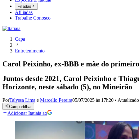
Filiadas
Afiliadas
Trabalhe Conosco
Capa
Entretenimento
Carol Peixinho, ex-BBB e mãe do primeiro 
Juntos desde 2021, Carol Peixinho e Thiag
Horizonte, neste sábado (5), no Mineirão
Por
Talyssa Lima
e
Marcello Pereira
05/07/2025 às 17h20
•
Atualizad
Compartilhar
Adicionar Itatiaia ao