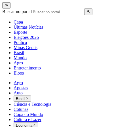
Buscar no portal
Capa
Últimas Notícias
Esporte
Eleições 2026
Política
Minas Gerais
Brasil
Mundo
Agro
Entretenimento
Eloos
Agro
Apostas
Auto
Brasil
Ciência e Tecnologia
Colunas
Copa do Mundo
Cultura e Lazer
Economia