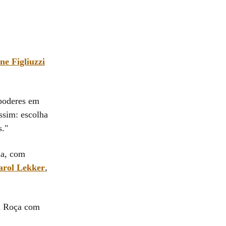
ne Figliuzzi
 poderes em
ssim: escolha
s."
ma, com
arol Lekker
,
 a Roça com