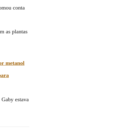
tomou conta
m as plantas
or metanol
para
e Gaby estava