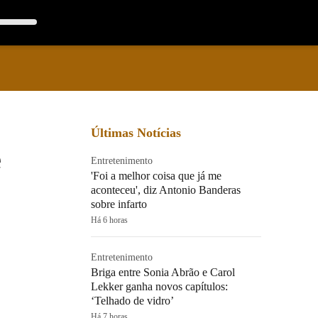
Últimas Notícias
e
Entretenimento
'Foi a melhor coisa que já me
aconteceu', diz Antonio Banderas
sobre infarto
Há 6 horas
Entretenimento
Briga entre Sonia Abrão e Carol
Lekker ganha novos capítulos:
‘Telhado de vidro’
Há 7 horas