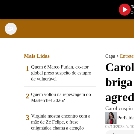
T
Ou
Mais Lidas
Capa
Entret
Carol
Quem é Marco Furlan, ex-ator
1
global preso suspeito de estupro
briga
de vulnerável
agred
Quem voltou na repescagem do
2
Masterchef 2026?
Carol cuspiu
Virginia mostra encontro com a
3
Por
Patrí
mãe de Zé Felipe, e frase
07/10/2025 às 1
enigmática chama a atenção