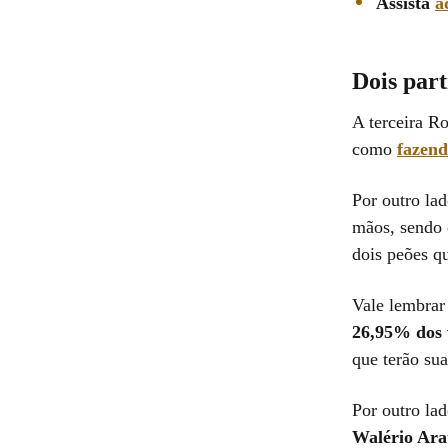
Assista
a
Dois part
A terceira R
como
fazend
Por outro la
mãos, sendo 
dois peões q
Vale lembra
26,95% dos 
que terão sua
Por outro la
Walério Ara