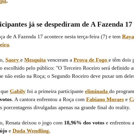
qui
.
icipantes já se despediram de A Fazenda 17
oça de A Fazenda 17 acontece nesta terça-feira (7) e tem
Raya
eira
.
do,
Saory
e
Mesquita
venceram a
Prova de Fogo
e têm dois
o escolhido pelo público: "O Terceiro Roceiro será definido a
ue não estão na Roça; o Segundo Roceiro deve puxar um dele
r que
Gabily
foi a primeira participante
eliminada
do progra
votos
. A cantora enfrentou a Roça com
Fabiano Moraes
e
C
s porcentagens divulgadas apenas na grande final do reality.
do, Renata deixou o jogo com
18,96% dos votos
e enfrentou
újo
e
Duda Wendling.