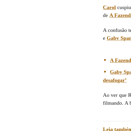
Carol
cuspi
de
A Fazend
A confusão t
e
Gaby Spa
A Fazend
Gaby Spa
desafogar’
Ao ver que R
filmando. A 
Leia també