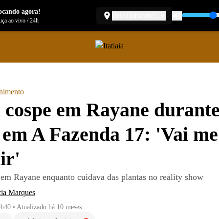
ocando agora!
Belo Horizonte
ça ao vivo
/
24h
enimento
 cospe em Rayane durant
 em A Fazenda 17: 'Vai me
ir'
 em Rayane enquanto cuidava das plantas no reality show
cia Marques
0h40
•
Atualizado
há 10 meses