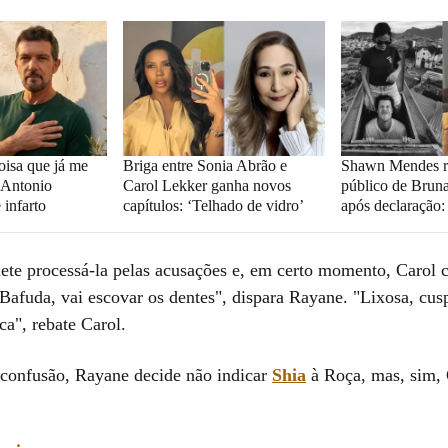
oisa que já me
Briga entre Sonia Abrão e
Shawn Mendes r
z Antonio
Carol Lekker ganha novos
público de Brun
 infarto
capítulos: ‘Telhado de vidro’
após declaração:
te processá-la pelas acusações e, em certo momento, Carol 
Bafuda, vai escovar os dentes", dispara Rayane. "Lixosa, cus
ca", rebate Carol.
 confusão, Rayane decide não indicar
Shia
à Roça, mas, sim, 