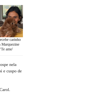
ecebe carinho
a Marquezine
 'Te amo'
cospe nela
pi e cuspo de
Carol.