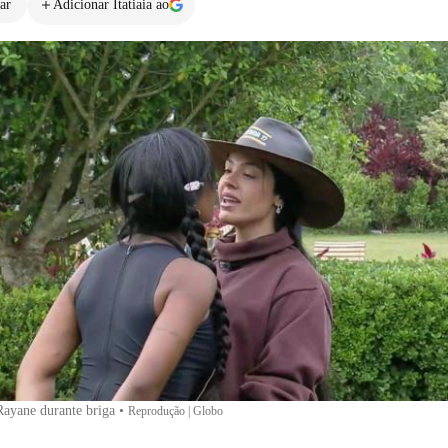
ar
Adicionar Itatiaia ao
Rayane durante briga
•
Reprodução | Globo