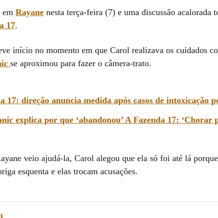
u em
Rayane
nesta terça-feira (7) e uma discussão acalorada 
a 17
.
eve início no momento em que Carol realizava os cuidados co
nic
se aproximou para fazer o câmera-trato.
a 17: direção anuncia medida após casos de intoxicação p
nic explica por que ‘abandonou’ A Fazenda 17: ‘Chorar 
ayane veio ajudá-la, Carol alegou que ela só foi até lá porqu
briga esquenta e elas trocam acusações.
m