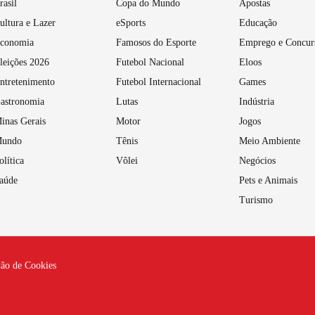
rasil
Copa do Mundo
Apostas
ultura e Lazer
eSports
Educação
conomia
Famosos do Esporte
Emprego e Concur
leições 2026
Futebol Nacional
Eloos
ntretenimento
Futebol Internacional
Games
astronomia
Lutas
Indústria
inas Gerais
Motor
Jogos
undo
Tênis
Meio Ambiente
olítica
Vôlei
Negócios
aúde
Pets e Animais
Turismo
tão de Cookies