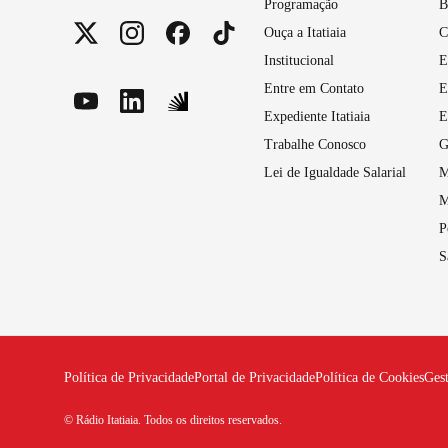
Programação
B
Ouça a Itatiaia
C
Institucional
E
Entre em Contato
E
Expediente Itatiaia
E
Trabalhe Conosco
G
Lei de Igualdade Salarial
M
M
P
S
Política de Privacidade
Portal de Privacidade
Política de Cookies
Ges
© Rádio Itatiaia. Todos os direitos reservados.