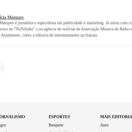
rícia Marques
 Marques é jornalista e especialista em publicidade e marketing. Já atuou com c
shows no ‶NaTelinha” e na agência de notícias da Associação Mineira de Rádio 
 Atualmente, cobre a editoria de entretenimento na Itatiaia.
7
JORNALISMO
ESPORTES
MAIS EDITORI
gro
Basquete
Auto