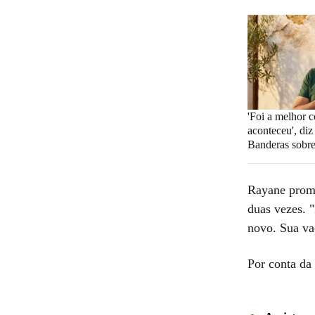
'Foi a melhor c
aconteceu', di
Banderas sobre
Rayane prome
duas vezes. "
novo. Sua va
Por conta da