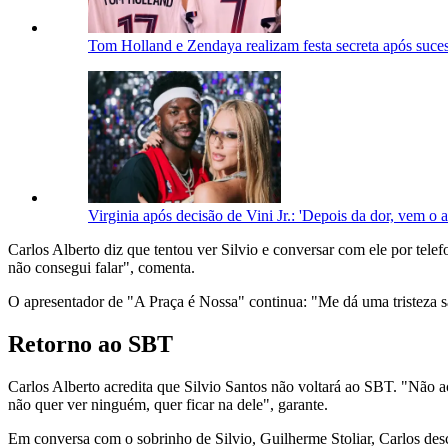
Tom Holland e Zendaya realizam festa secreta após suc
Virginia após decisão de Vini Jr.: 'Depois da dor, vem o 
Carlos Alberto diz que tentou ver Silvio e conversar com ele por telefo
não consegui falar", comenta.
O apresentador de "A Praça é Nossa" continua: "Me dá uma tristeza s
Retorno ao SBT
Carlos Alberto acredita que Silvio Santos não voltará ao SBT. "Não acr
não quer ver ninguém, quer ficar na dele", garante.
Em conversa com o sobrinho de Silvio, Guilherme Stoliar, Carlos desc