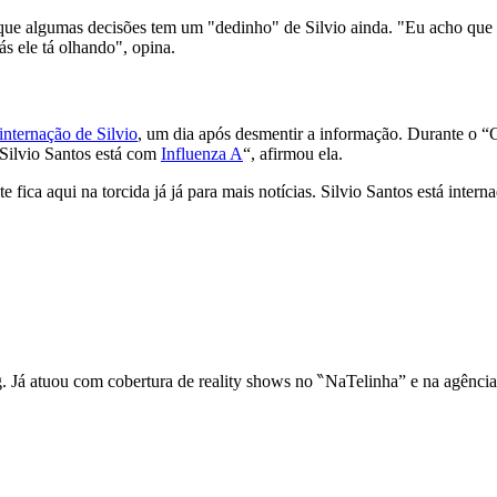
que algumas decisões tem um "dedinho" de Silvio ainda. "Eu acho que ele
s ele tá olhando", opina.
internação de Silvio
, um dia após desmentir a informação. Durante o “
Silvio Santos está com
Influenza A
“, afirmou ela.
 fica aqui na torcida já já para mais notícias. Silvio Santos está intern
ng. Já atuou com cobertura de reality shows no ‶NaTelinha” e na agênci