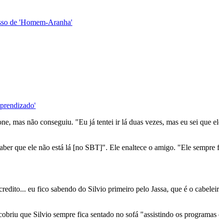
esso de 'Homem-Aranha'
aprendizado'
ne, mas não conseguiu. "Eu já tentei ir lá duas vezes, mas eu sei que ele 
aber que ele não está lá [no SBT]". Ele enaltece o amigo. "Ele sempre 
edito... eu fico sabendo do Silvio primeiro pelo Jassa, que é o cabeleire
obriu que Silvio sempre fica sentado no sofá "assistindo os programas 