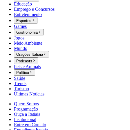
Educação
Emprego e Concursos
Entretenimento
Esportes
Games
Gastronomia
Jogos
Meio Ambiente
Mundo
Orações Itatiaia
Podcasts
Pets e Animais
Política
Saúde
Trends
Turismo
Últimas Notícias
Quem Somos
Programação
Ouça a Itatiaia
Institucional
Entre em Contato
Expediente Itatiaia