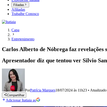
Filiadas
Afiliadas
Trabalhe Conosco
Capa
Entretenimento
Carlos Alberto de Nóbrega faz revelações s
Apresentador diz que tentou ver Silvio San
Por
Patrícia Marques
18/07/2024 às 11h23
•
Atualizad
Compartilhar
Adicionar Itatiaia ao