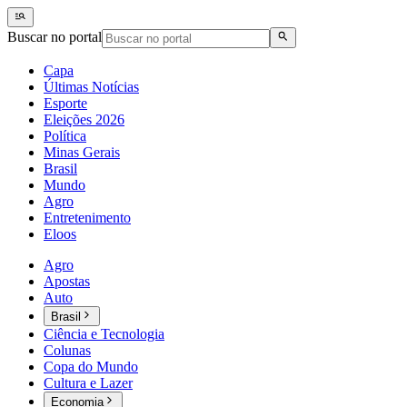
Buscar no portal
Capa
Últimas Notícias
Esporte
Eleições 2026
Política
Minas Gerais
Brasil
Mundo
Agro
Entretenimento
Eloos
Agro
Apostas
Auto
Brasil
Ciência e Tecnologia
Colunas
Copa do Mundo
Cultura e Lazer
Economia