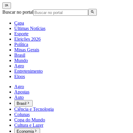
Buscar no portal
Capa
Últimas Notícias
Esporte
Eleições 2026
Política
Minas Gerais
Brasil
Mundo
Agro
Entretenimento
Eloos
Agro
Apostas
Auto
Brasil
Ciência e Tecnologia
Colunas
Copa do Mundo
Cultura e Lazer
Economia