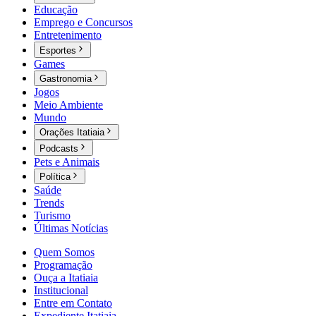
Educação
Emprego e Concursos
Entretenimento
Esportes
Games
Gastronomia
Jogos
Meio Ambiente
Mundo
Orações Itatiaia
Podcasts
Pets e Animais
Política
Saúde
Trends
Turismo
Últimas Notícias
Quem Somos
Programação
Ouça a Itatiaia
Institucional
Entre em Contato
Expediente Itatiaia