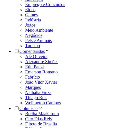
Emprego e Concursos
Eloos
Games
Indústria
Jogos
Meio Ambiente
Negócios
Pets e Animais
Turismo
Comentaristas
Alê Oliveira
Alexandre Simões
Edu Panzi
Emerson Romano
Fabrício
João Vitor Xavier
Marques
Nathália Fiuza
Thiago Reis
Wellington Campos
Colunistas
Bertha Maakaroun
Ciro Dias Reis
Direto de Brasília