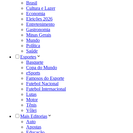
Brasil
Cultura e Lazer
Economia
Eleições 2026
Entretenimento
Gastronomia
Minas Gerais
Mundo
Política
Saúde
Esportes
Basquete
Copa do Mundo
eSports
Famosos do Esporte
Futebol Nacional
Futebol Internacional
Lutas
Motor
Tênis
Vôlei
Mais Editorias
Auto
Apostas
Educação