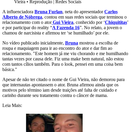
Vieira
•
Reprodução | Redes Sociais
A influenciadora
Bruna Furlan
, neta do apresentador
Carlos
Alberto de Nóbrega
, contou em suas redes sociais que terminou o
relacionamento com o ator
Gui Vieira
, conhecido por ‘
Chiquititas
’
e por participar do reality “
A Fazenda 16
”. No relato, a jovem o
chamou de narcisista e afirmou ter ‘se humilhado’ por ele.
No vídeo publicado inicialmente,
Bruna
mostrou a escolha de
roupa e maquiagem para ir ao encontro do ator e dar fim ao
relacionamento. "Este homem já me viu chorando e me humilhando
tantas vezes por causa dele. Fiz uma make bem natural, não estou
com tantos cílios também. Para o look, pensei em uma coisa bem
básica."
Apesar de não ter citado o nome de Gui Vieira, não demorou para
que internautas apontassem o ator. Bruna afirmou ainda que os
motivos pelo término iam desde traições até falta de cuidado e
carinho durante seu tratamento contra o câncer de mama.
Leia Mais: