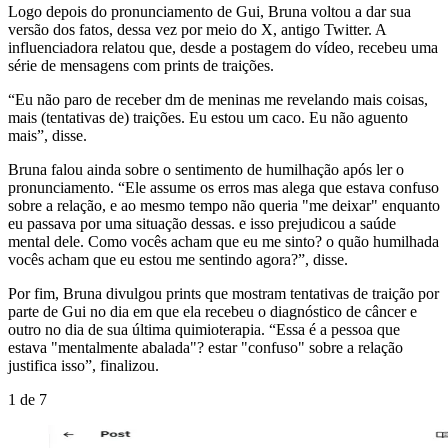
Logo depois do pronunciamento de Gui, Bruna voltou a dar sua
versão dos fatos, dessa vez por meio do X, antigo Twitter. A
influenciadora relatou que, desde a postagem do vídeo, recebeu uma
série de mensagens com prints de traições.
“Eu não paro de receber dm de meninas me revelando mais coisas,
mais (tentativas de) traições. Eu estou um caco. Eu não aguento
mais”, disse.
Bruna falou ainda sobre o sentimento de humilhação após ler o
pronunciamento. “Ele assume os erros mas alega que estava confuso
sobre a relação, e ao mesmo tempo não queria "me deixar" enquanto
eu passava por uma situação dessas. e isso prejudicou a saúde
mental dele. Como vocês acham que eu me sinto? o quão humilhada
vocês acham que eu estou me sentindo agora?”, disse.
Por fim, Bruna divulgou prints que mostram tentativas de traição por
parte de Gui no dia em que ela recebeu o diagnóstico de câncer e
outro no dia de sua última quimioterapia. “Essa é a pessoa que
estava "mentalmente abalada"? estar "confuso" sobre a relação
justifica isso”, finalizou.
1
de
7