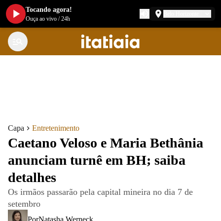
Tocando agora!
Belo Horizonte
Ouça ao vivo
/
24h
Capa
Entretenimento
Caetano Veloso e Maria Bethânia
anunciam turnê em BH; saiba
detalhes
Os irmãos passarão pela capital mineira no dia 7 de
setembro
Por
Natasha Werneck