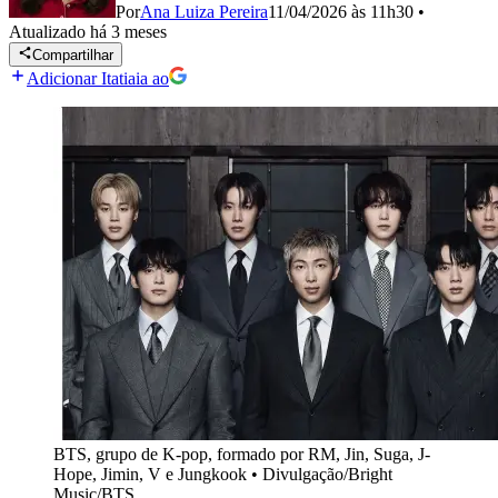
Por
Ana Luiza Pereira
11/04/2026 às 11h30
•
Atualizado
há 3 meses
Compartilhar
Adicionar Itatiaia ao
BTS, grupo de K-pop, formado por RM, Jin, Suga, J-
Hope, Jimin, V e Jungkook
•
Divulgação/Bright
Music/BTS