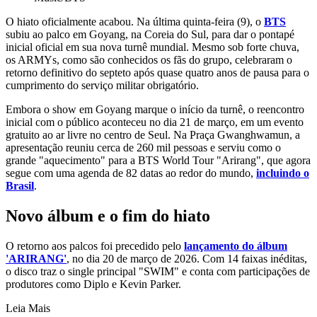
O hiato oficialmente acabou. Na última quinta-feira (9), o
BTS
subiu ao palco em Goyang, na Coreia do Sul, para dar o pontapé
inicial oficial em sua nova turnê mundial. Mesmo sob forte chuva,
os ARMYs, como são conhecidos os fãs do grupo, celebraram o
retorno definitivo do septeto após quase quatro anos de pausa para o
cumprimento do serviço militar obrigatório.
Embora o show em Goyang marque o início da turnê, o reencontro
inicial com o público aconteceu no dia 21 de março, em um evento
gratuito ao ar livre no centro de Seul. Na Praça Gwanghwamun, a
apresentação reuniu cerca de 260 mil pessoas e serviu como o
grande "aquecimento" para a BTS World Tour "Arirang", que agora
segue com uma agenda de 82 datas ao redor do mundo,
incluindo o
Brasil
.
Novo álbum e o fim do hiato
O retorno aos palcos foi precedido pelo
lançamento do álbum
'ARIRANG'
, no dia 20 de março de 2026. Com 14 faixas inéditas,
o disco traz o single principal "SWIM" e conta com participações de
produtores como Diplo e Kevin Parker.
Leia Mais