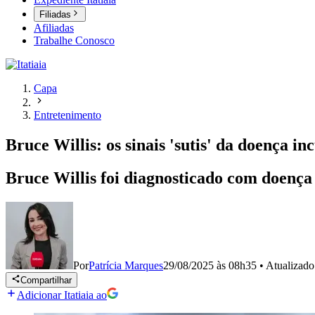
Filiadas
Afiliadas
Trabalhe Conosco
Capa
Entretenimento
Bruce Willis: os sinais 'sutis' da doença i
Bruce Willis foi diagnosticado com doença
Por
Patrícia Marques
29/08/2025 às 08h35
•
Atualizad
Compartilhar
Adicionar Itatiaia ao