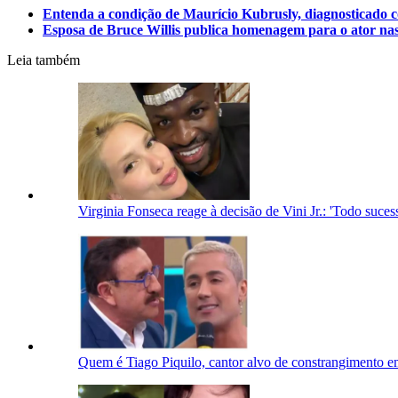
Entenda a condição de Maurício Kubrusly, diagnosticado 
Esposa de Bruce Willis publica homenagem para o ator nas 
Leia também
Virginia Fonseca reage à decisão de Vini Jr.: 'Todo suc
Quem é Tiago Piquilo, cantor alvo de constrangimento