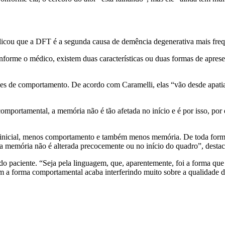
licou que a DFT é a segunda causa de demência degenerativa mais frequ
forme o médico, existem duas características ou duas formas de apresen
es de comportamento. De acordo com Caramelli, elas “vão desde apatia 
mportamental, a memória não é tão afetada no início e é por isso, por 
ca inicial, menos comportamento e também menos memória. De toda form
l, a memória não é alterada precocemente ou no início do quadro”, desta
 do paciente. “Seja pela linguagem, que, aparentemente, foi a forma qu
 a forma comportamental acaba interferindo muito sobre a qualidade de 