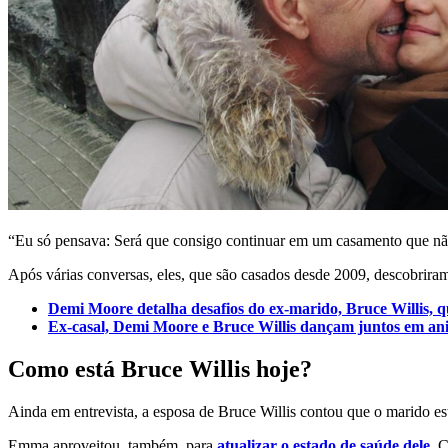
“Eu só pensava: Será que consigo continuar em um casamento que nã
Após várias conversas, eles, que são casados desde 2009, descobriram
Demi Moore detalha desafios do ex-marido, Bruce Willis, 
Ex-casal, Demi Moore e Bruce Willis dançam juntos em ani
Como está Bruce Willis hoje?
Ainda em entrevista, a esposa de Bruce Willis contou que o marido es
Emma aproveitou, também, para
atualizar o estado de saúde dele
. 