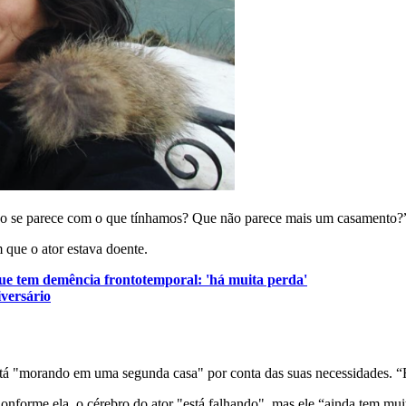
o se parece com o que tínhamos? Que não parece mais um casamento?”
 que o ator estava doente.
que tem demência frontotemporal: 'há muita perda'
versário
tá "morando em uma segunda casa" por conta das suas necessidades. “Foi
Conforme ela, o cérebro do ator "está falhando", mas ele “ainda tem mu