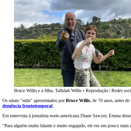
Bruce Willis e a filha, Tallulah Willis
•
Reprodução | Redes soci
Os sinais "sutis" apresentados por
Bruce Willis
, de 70 anos, antes d
demência frontotemporal
.
Em entrevista à jornalista norte-americana Diane Sawyer, Emma disse 
"Para alguém muito falante e muito engajado, ele era um pouco mais q