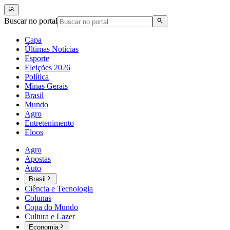
Buscar no portal
Capa
Últimas Notícias
Esporte
Eleições 2026
Política
Minas Gerais
Brasil
Mundo
Agro
Entretenimento
Eloos
Agro
Apostas
Auto
Brasil
Ciência e Tecnologia
Colunas
Copa do Mundo
Cultura e Lazer
Economia