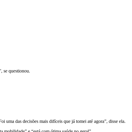
, se questionou.
 uma das decisões mais difíceis que já tomei até agora”, disse ela.
ita mobilidade” e “está com ótima saúde no geral”.