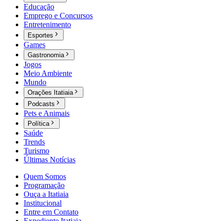
Educação
Emprego e Concursos
Entretenimento
Esportes
Games
Gastronomia
Jogos
Meio Ambiente
Mundo
Orações Itatiaia
Podcasts
Pets e Animais
Política
Saúde
Trends
Turismo
Últimas Notícias
Quem Somos
Programação
Ouça a Itatiaia
Institucional
Entre em Contato
Expediente Itatiaia