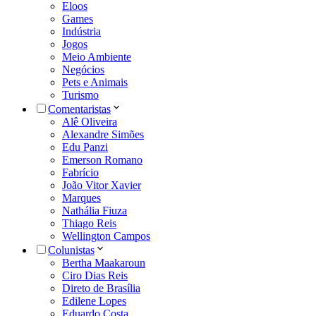
Eloos
Games
Indústria
Jogos
Meio Ambiente
Negócios
Pets e Animais
Turismo
Comentaristas
Alê Oliveira
Alexandre Simões
Edu Panzi
Emerson Romano
Fabrício
João Vitor Xavier
Marques
Nathália Fiuza
Thiago Reis
Wellington Campos
Colunistas
Bertha Maakaroun
Ciro Dias Reis
Direto de Brasília
Edilene Lopes
Eduardo Costa