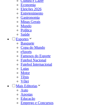
Cultura e Lazer
Economia
Eleições 2026
Entretenimento
Gastronomia
Minas Gerais
Mundo
Política
Saúde
Esportes
Basquete
Copa do Mundo
eSports
Famosos do Esporte
Futebol Nacional
Futebol Internacional
Lutas
Motor
Tênis
Vôlei
Mais Editorias
Auto
Apostas
Educação
Emprego e Concursos