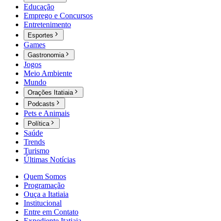
Educação
Emprego e Concursos
Entretenimento
Esportes
Games
Gastronomia
Jogos
Meio Ambiente
Mundo
Orações Itatiaia
Podcasts
Pets e Animais
Política
Saúde
Trends
Turismo
Últimas Notícias
Quem Somos
Programação
Ouça a Itatiaia
Institucional
Entre em Contato
Expediente Itatiaia