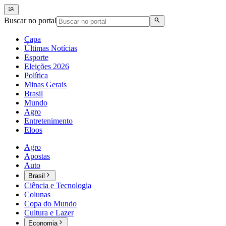
Buscar no portal
Capa
Últimas Notícias
Esporte
Eleições 2026
Política
Minas Gerais
Brasil
Mundo
Agro
Entretenimento
Eloos
Agro
Apostas
Auto
Brasil
Ciência e Tecnologia
Colunas
Copa do Mundo
Cultura e Lazer
Economia