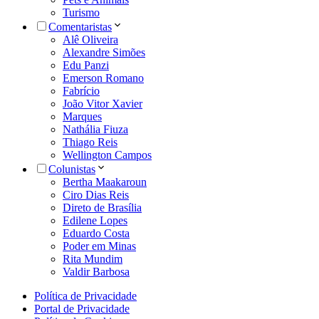
Turismo
Comentaristas
Alê Oliveira
Alexandre Simões
Edu Panzi
Emerson Romano
Fabrício
João Vitor Xavier
Marques
Nathália Fiuza
Thiago Reis
Wellington Campos
Colunistas
Bertha Maakaroun
Ciro Dias Reis
Direto de Brasília
Edilene Lopes
Eduardo Costa
Poder em Minas
Rita Mundim
Valdir Barbosa
Política de Privacidade
Portal de Privacidade