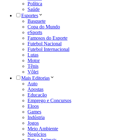
Política
Saúde
Esportes
Basquete
Copa do Mundo
eSports
Famosos do Esporte
Futebol Nacional
Futebol Internacional
Lutas
Motor
Tênis
Vôlei
Mais Editorias
Auto
Apostas
Educação
Emprego e Concursos
Eloos
Games
Indústria
Jogos
Meio Ambiente
Negócios
Pets e Animais