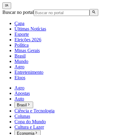
Buscar no portal
Capa
Últimas Notícias
Esporte
Eleições 2026
Política
Minas Gerais
Brasil
Mundo
Agro
Entretenimento
Eloos
Agro
Apostas
Auto
Brasil
Ciência e Tecnologia
Colunas
Copa do Mundo
Cultura e Lazer
Economia