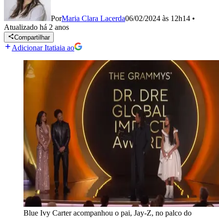
Por
Maria Clara Lacerda
06/02/2024 às 12h14
•
Atualizado
há 2 anos
Compartilhar
Adicionar Itatiaia ao
Blue Ivy Carter acompanhou o pai, Jay-Z, no palco do