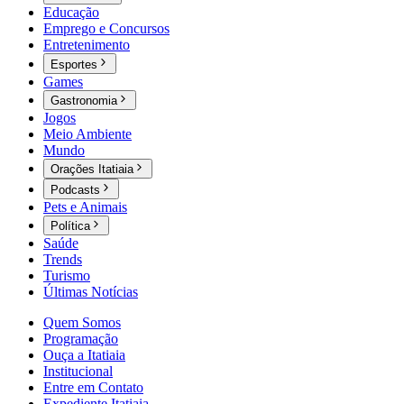
Educação
Emprego e Concursos
Entretenimento
Esportes
Games
Gastronomia
Jogos
Meio Ambiente
Mundo
Orações Itatiaia
Podcasts
Pets e Animais
Política
Saúde
Trends
Turismo
Últimas Notícias
Quem Somos
Programação
Ouça a Itatiaia
Institucional
Entre em Contato
Expediente Itatiaia