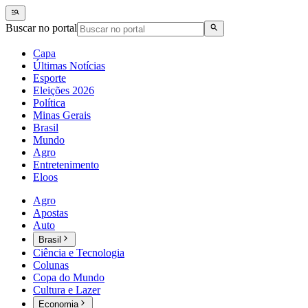
Buscar no portal
Capa
Últimas Notícias
Esporte
Eleições 2026
Política
Minas Gerais
Brasil
Mundo
Agro
Entretenimento
Eloos
Agro
Apostas
Auto
Brasil
Ciência e Tecnologia
Colunas
Copa do Mundo
Cultura e Lazer
Economia