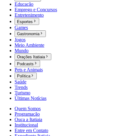
Educação
Emprego e Concursos
Entretenimento
Esportes
Games
Gastronomia
Jogos
Meio Ambiente
Mundo
Orações Itatiaia
Podcasts
Pets e Animais
Política
Saúde
Trends
Turismo
Últimas Notícias
Quem Somos
Programação
Ouça a Itatiaia
Institucional
Entre em Contato
Expediente Itatiaia