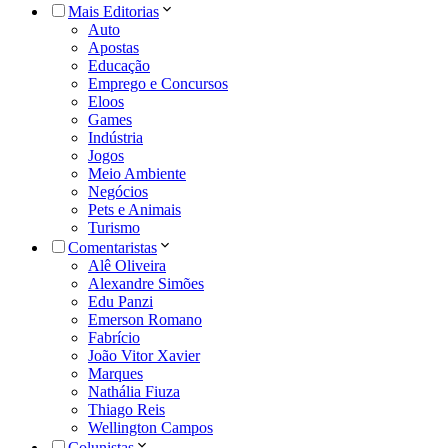
Mais Editorias
Auto
Apostas
Educação
Emprego e Concursos
Eloos
Games
Indústria
Jogos
Meio Ambiente
Negócios
Pets e Animais
Turismo
Comentaristas
Alê Oliveira
Alexandre Simões
Edu Panzi
Emerson Romano
Fabrício
João Vitor Xavier
Marques
Nathália Fiuza
Thiago Reis
Wellington Campos
Colunistas