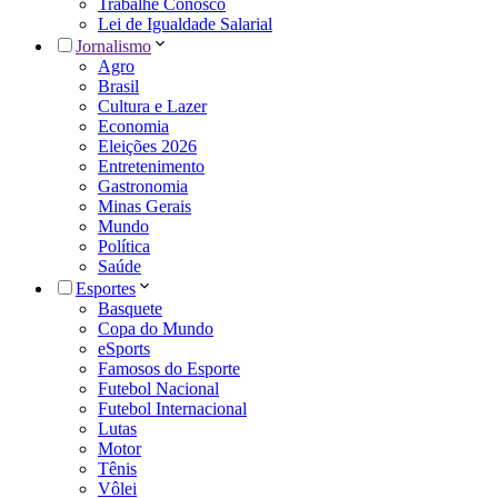
Trabalhe Conosco
Lei de Igualdade Salarial
Jornalismo
Agro
Brasil
Cultura e Lazer
Economia
Eleições 2026
Entretenimento
Gastronomia
Minas Gerais
Mundo
Política
Saúde
Esportes
Basquete
Copa do Mundo
eSports
Famosos do Esporte
Futebol Nacional
Futebol Internacional
Lutas
Motor
Tênis
Vôlei