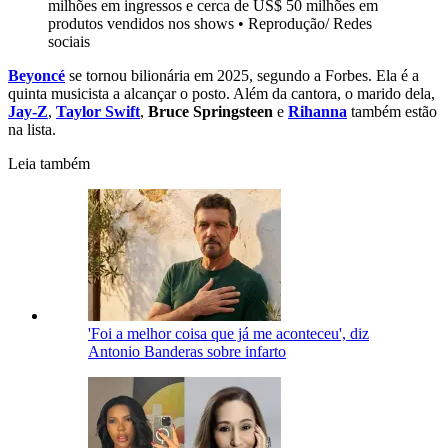
milhões em ingressos e cerca de US$ 50 milhões em
produtos vendidos nos shows
•
Reprodução/ Redes
sociais
Beyoncé
se tornou bilionária em 2025, segundo a Forbes. Ela é a
quinta musicista a alcançar o posto. Além da cantora, o marido dela,
Jay-Z
,
Taylor Swift
,
Bruce Springsteen
e
Rihanna
também estão
na lista.
Leia também
'Foi a melhor coisa que já me aconteceu', diz
Antonio Banderas sobre infarto