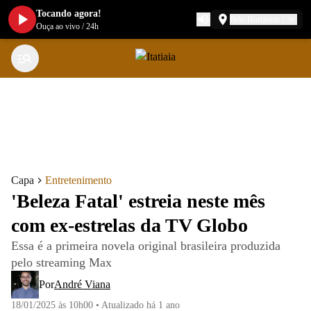
Tocando agora!
Belo Horizonte
Ouça ao vivo
/
24h
Capa
Entretenimento
'Beleza Fatal' estreia neste mês
com ex-estrelas da TV Globo
Essa é a primeira novela original brasileira produzida
pelo streaming Max
Por
André Viana
18/01/2025 às 10h00
•
Atualizado
há 1 ano