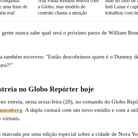
 conquista:
Ana Paula Renault renova com
Mãe do filho de
e uma frase de
a Globo, mas modelo de
Indi Lunar é cap
ria real'
contrato chama a atenção
trabalhou com d
 gente nunca sabe qual será o próximo passo de William Bonn
ta também escreveu: "Então descobrimos quem é o Dummy de
ura?!"
streia no Globo Repórter hoje
er estreia, nesta sexta-feira (20), no comando do Globo Repó
nnenberg
. A dupla contará com um novo estúdio e com a uti
 virtuais.
rá marcada por uma edição especial sobre a cidade de Nova Yo