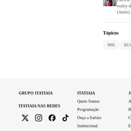
reality 
(Amirt).
Tópicos
BBB
REA
GRUPO ITATIAIA
ITATIAIA
Quem Somos
A
ITATIAIA NAS REDES
Programação
B
Ouça a Itatiaia
C
Institucional
E