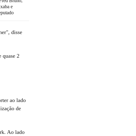
 Fred Bruno,
ixaba e
eputado
er", disse
 quase 2
rter ao lado
lização de
rk. Ao lado