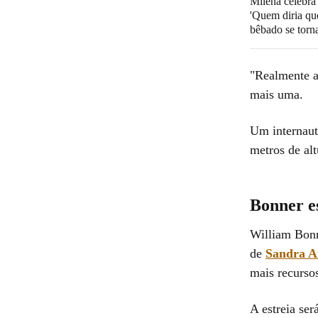
Milena celebra
'Quem diria qu
bêbado se torna
"Realmente a
mais uma.
Um internau
metros de alt
Bonner e
William Bonn
de
Sandra A
mais recursos
A estreia se