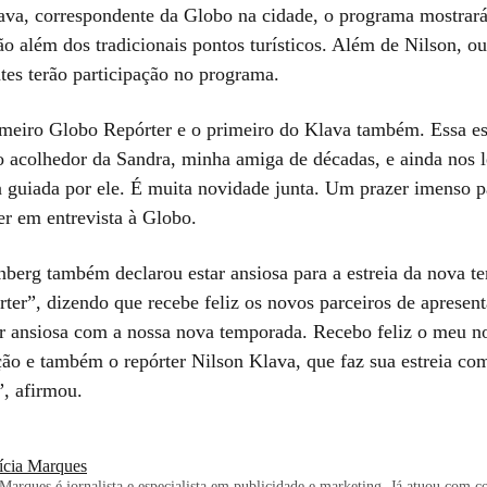
ava, correspondente da Globo na cidade, o programa mostrará
o além dos tradicionais pontos turísticos. Além de Nilson, ou
tes terão participação no programa.
meiro Globo Repórter e o primeiro do Klava também. Essa es
o acolhedor da Sandra, minha amiga de décadas, e ainda nos l
 guiada por ele. É muita novidade junta. Um prazer imenso 
r em entrevista à Globo.
berg também declarou estar ansiosa para a estreia da nova t
ter”, dizendo que recebe feliz os novos parceiros de apresent
r ansiosa com a nossa nova temporada. Recebo feliz o meu n
ção e também o repórter Nilson Klava, que faz sua estreia co
, afirmou.
rícia Marques
 Marques é jornalista e especialista em publicidade e marketing. Já atuou com c