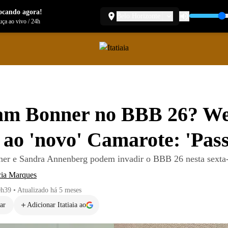
ocando agora!
Belo Horizonte
ça ao vivo
/
24h
iam Bonner no BBB 26? W
 ao 'novo' Camarote: 'Pas
er e Sandra Annenberg podem invadir o BBB 26 nesta sexta-
cia Marques
0h39
•
Atualizado
há 5 meses
ar
Adicionar Itatiaia ao