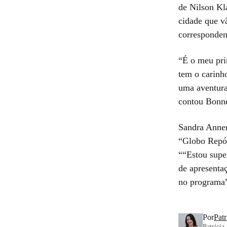
de Nilson Kl
cidade que vã
corresponden
“É o meu pri
tem o carinh
uma aventura
contou Bonne
Sandra Annen
“Globo Repór
““Estou supe
de apresenta
no programa”
Por
Pat
Patrícia