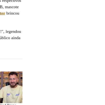
 respectivos
BB, mascote
ter
brincou
!", legendou
úblico ainda