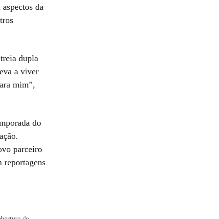
 aspectos da
tros
treia dupla
eva a viver
para mim”,
emporada do
ação.
ovo parceiro
m reportagens
obertura de