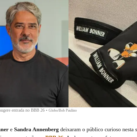
sugere entrada no BBB 26
•
Globo/Bob Paulino
nner
e
Sandra Annenberg
deixaram o público curioso nesta s