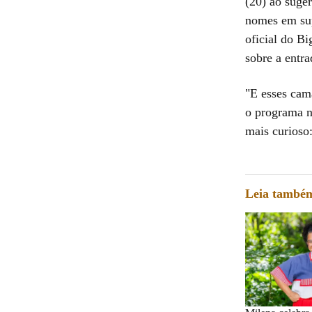
(20) ao suge
nomes em sup
oficial do B
sobre a entr
"E esses cam
o programa n
mais curioso:
Leia també