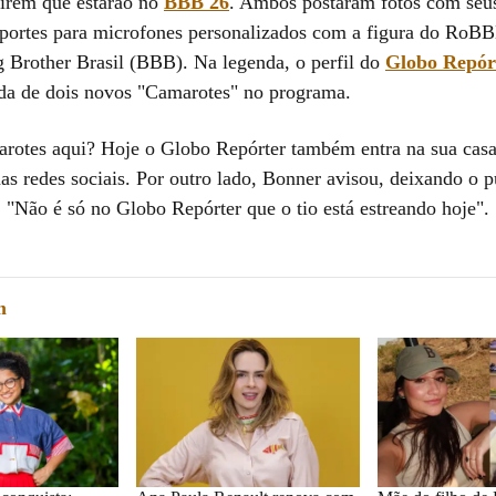
rirem que estarão no
BBB 26
. Ambos postaram fotos com seus
ortes para microfones personalizados com a figura do RoB
ig Brother Brasil (BBB). Na legenda, o perfil do
Globo Repór
ada de dois novos "Camarotes" no programa.
arotes aqui? Hoje o Globo Repórter também entra na sua casa
as redes sociais. Por outro lado, Bonner avisou, deixando o p
 "Não é só no Globo Repórter que o tio está estreando hoje".
m