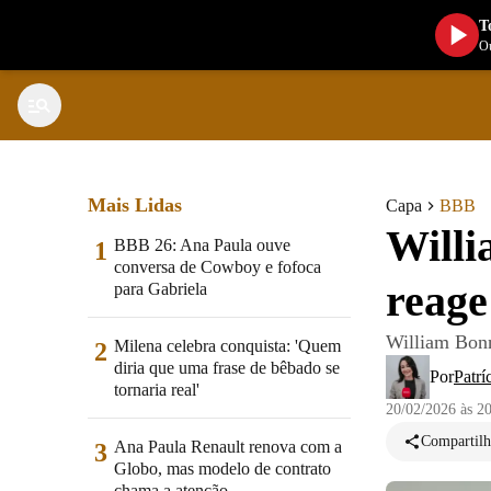
T
Ou
Mais Lidas
Capa
BBB
Will
BBB 26: Ana Paula ouve
1
conversa de Cowboy e fofoca
reage
para Gabriela
William Bonn
Milena celebra conquista: 'Quem
2
diria que uma frase de bêbado se
Por
Patrí
tornaria real'
20/02/2026 às 2
Compartilh
Ana Paula Renault renova com a
3
Globo, mas modelo de contrato
chama a atenção