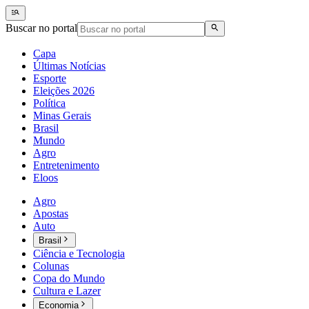
Buscar no portal
Capa
Últimas Notícias
Esporte
Eleições 2026
Política
Minas Gerais
Brasil
Mundo
Agro
Entretenimento
Eloos
Agro
Apostas
Auto
Brasil
Ciência e Tecnologia
Colunas
Copa do Mundo
Cultura e Lazer
Economia