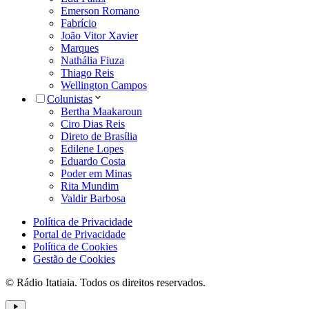
Emerson Romano
Fabrício
João Vitor Xavier
Marques
Nathália Fiuza
Thiago Reis
Wellington Campos
Colunistas
Bertha Maakaroun
Ciro Dias Reis
Direto de Brasília
Edilene Lopes
Eduardo Costa
Poder em Minas
Rita Mundim
Valdir Barbosa
Política de Privacidade
Portal de Privacidade
Política de Cookies
Gestão de Cookies
© Rádio Itatiaia. Todos os direitos reservados.