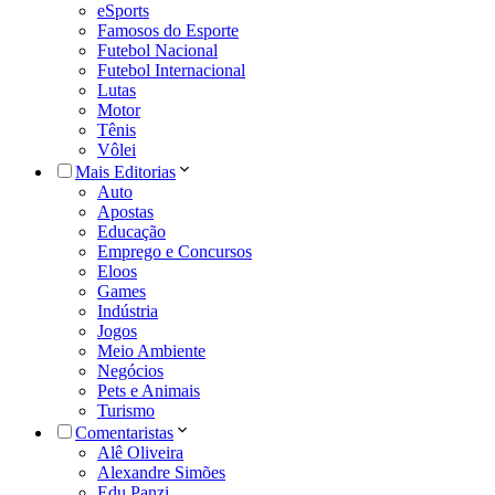
eSports
Famosos do Esporte
Futebol Nacional
Futebol Internacional
Lutas
Motor
Tênis
Vôlei
Mais Editorias
Auto
Apostas
Educação
Emprego e Concursos
Eloos
Games
Indústria
Jogos
Meio Ambiente
Negócios
Pets e Animais
Turismo
Comentaristas
Alê Oliveira
Alexandre Simões
Edu Panzi