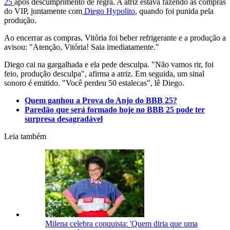
25
após descumprimento de regra. A atriz estava fazendo as compras
do VIP, juntamente com
Diego Hypolito
, quando foi punida pela
produção.
Ao encerrar as compras, Vitória foi beber refrigerante e a produção a
avisou: "Atenção, Vitória! Saia imediatamente."
Diego cai na gargalhada e ela pede desculpa. "Não vamos rir, foi
feio, produção desculpa", afirma a atriz. Em seguida, um sinal
sonoro é emitido. "Você perdeu 50 estalecas", lê Diego.
Quem ganhou a Prova do Anjo do BBB 25?
Paredão que será formado hoje no BBB 25 pode ter
surpresa desagradável
Leia também
Milena celebra conquista: 'Quem diria que uma