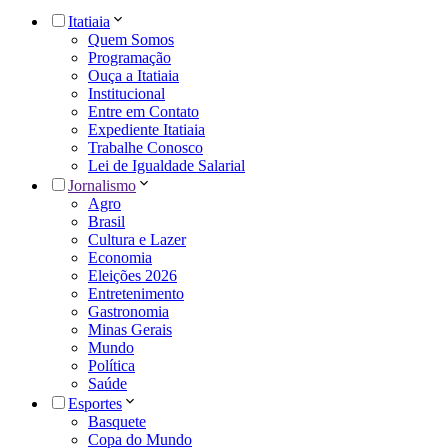
Itatiaia
Quem Somos
Programação
Ouça a Itatiaia
Institucional
Entre em Contato
Expediente Itatiaia
Trabalhe Conosco
Lei de Igualdade Salarial
Jornalismo
Agro
Brasil
Cultura e Lazer
Economia
Eleições 2026
Entretenimento
Gastronomia
Minas Gerais
Mundo
Política
Saúde
Esportes
Basquete
Copa do Mundo