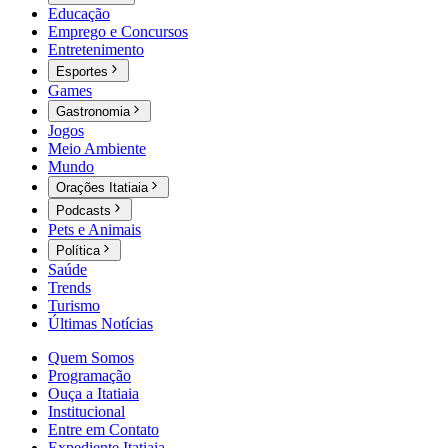
Educação
Emprego e Concursos
Entretenimento
Esportes
Games
Gastronomia
Jogos
Meio Ambiente
Mundo
Orações Itatiaia
Podcasts
Pets e Animais
Política
Saúde
Trends
Turismo
Últimas Notícias
Quem Somos
Programação
Ouça a Itatiaia
Institucional
Entre em Contato
Expediente Itatiaia