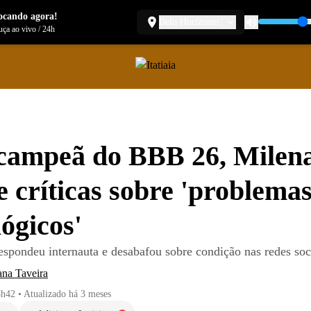
ocando agora!
Belo Horizonte
ça ao vivo
/
24h
campeã do BBB 26, Milen
e críticas sobre 'problema
lógicos'
espondeu internauta e desabafou sobre condição nas redes soc
ana Taveira
5h42
•
Atualizado
há 3 meses