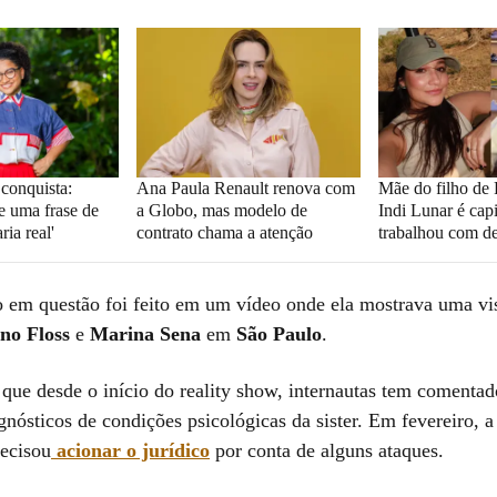
 conquista:
Ana Paula Renault renova com
Mãe do filho de
e uma frase de
a Globo, mas modelo de
Indi Lunar é cap
ria real'
contrato chama a atenção
trabalhou com d
 em questão foi feito em um vídeo onde ela mostrava uma vis
ano Floss
e
Marina Sena
em
São Paulo
.
 que desde o início do reality show, internautas tem comentad
gnósticos de condições psicológicas da sister. Em fevereiro, a
recisou
acionar o jurídico
por conta de alguns ataques.