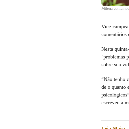
Milena comentou
Vice-campeã
comentários 
Nesta quinta-
"problemas p
sobre sua vi
“Não tenho c
de o quanto 
psicológicos
escreveu a m
Leia Mais: