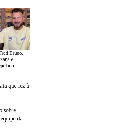
 Fred Bruno,
ixaba e
eputado
ita que fez à
o sobre
 equipe da