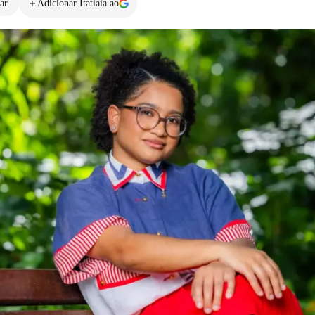
ar
Adicionar Itatiaia ao