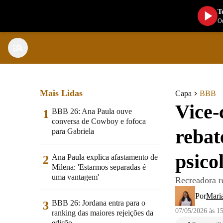
T
Ou
Mais Lidas
Capa
BBB
Vice-
BBB 26: Ana Paula ouve
1
conversa de Cowboy e fofoca
rebat
para Gabriela
psico
Ana Paula explica afastamento de
2
Milena: 'Estarmos separadas é
uma vantagem'
Recreadora r
Por
Mari
BBB 26: Jordana entra para o
3
07/05/2026 às 1
ranking das maiores rejeições da
edição