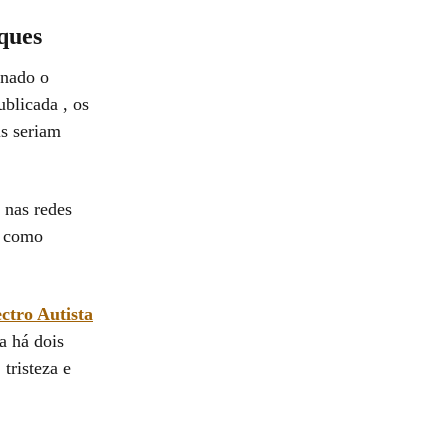
ques
onado o
blicada , os
is seriam
 nas redes
, como
ctro Autista
a há dois
 tristeza e