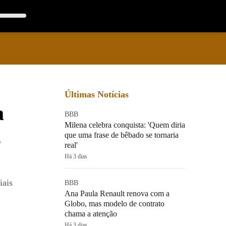
Últimas Notícias
a
BBB
Milena celebra conquista: 'Quem diria
s
que uma frase de bêbado se tornaria
real'
Há 3 dias
iais
BBB
Ana Paula Renault renova com a
Globo, mas modelo de contrato
chama a atenção
Há 3 dias