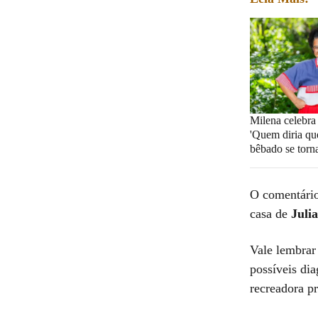
Milena celebra
'Quem diria qu
bêbado se torna
O comentário
casa de
Juli
Vale lembrar
possíveis dia
recreadora p