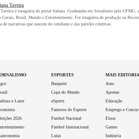
iana Taveira
Taveira é estagiária do portal Itatiaia. Graduanda em Jornalismo pela UFMG, a
 Gerais, Brasil, Mundo e Entretenimento. Foi estagiária de produção na Recor
ta de narrativas que nascem do cotidiano e das paixões coletivas.
JORNALISMO
ESPORTES
MAIS EDITORI
gro
Basquete
Auto
rasil
Copa do Mundo
Apostas
ultura e Lazer
eSports
Educação
conomia
Famosos do Esporte
Emprego e Concur
leições 2026
Futebol Nacional
Eloos
ntretenimento
Futebol Internacional
Games
astronomia
Lutas
Indústria