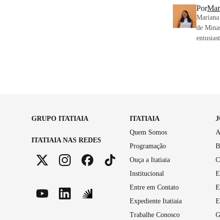
Por
Mar
Mariana 
de Minas
entusias
GRUPO ITATIAIA
ITATIAIA
Quem Somos
A
ITATIAIA NAS REDES
Programação
B
Ouça a Itatiaia
C
Institucional
E
Entre em Contato
E
Expediente Itatiaia
E
Trabalhe Conosco
G