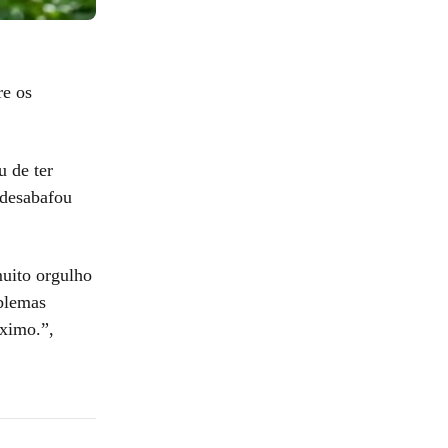
re os
u de ter
 desabafou
muito orgulho
blemas
óximo.”,