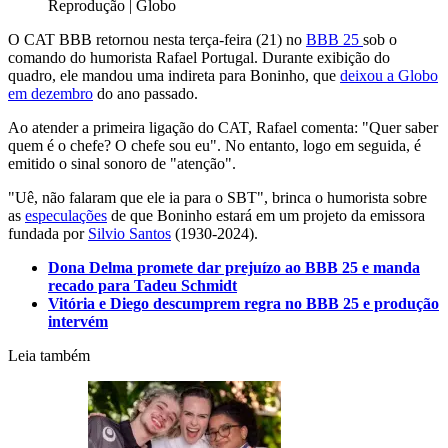
Reprodução | Globo
O CAT BBB retornou nesta terça-feira (21) no
BBB 25
sob o
comando do humorista Rafael Portugal. Durante exibição do
quadro, ele mandou uma indireta para Boninho, que
deixou a Globo
em dezembro
do ano passado.
Ao atender a primeira ligação do CAT, Rafael comenta: "Quer saber
quem é o chefe? O chefe sou eu". No entanto, logo em seguida, é
emitido o sinal sonoro de "atenção".
"Uê, não falaram que ele ia para o SBT", brinca o humorista sobre
as
especulações
de que Boninho estará em um projeto da emissora
fundada por
Silvio Santos
(1930-2024).
Dona Delma promete dar prejuízo ao BBB 25 e manda
recado para Tadeu Schmidt
Vitória e Diego descumprem regra no BBB 25 e produção
intervém
Leia também