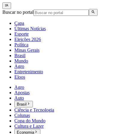
Buscar no portal
Capa
Últimas Notícias
Esporte
Eleições 2026
Política
Minas Gerais
Brasil
Mundo
Agro
Entretenimento
Eloos
Agro
Apostas
Auto
Brasil
Ciência e Tecnologia
Colunas
Copa do Mundo
Cultura e Lazer
Economia