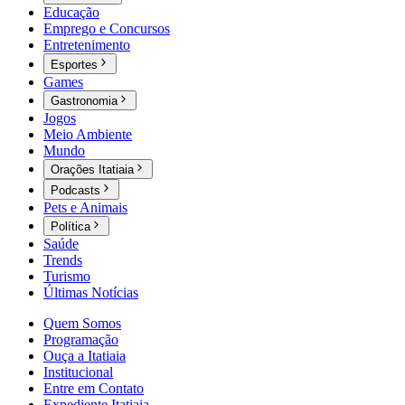
Educação
Emprego e Concursos
Entretenimento
Esportes
Games
Gastronomia
Jogos
Meio Ambiente
Mundo
Orações Itatiaia
Podcasts
Pets e Animais
Política
Saúde
Trends
Turismo
Últimas Notícias
Quem Somos
Programação
Ouça a Itatiaia
Institucional
Entre em Contato
Expediente Itatiaia