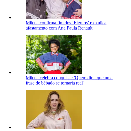
Milena confirma fim dos ‘Eternos’ e explica
afastamento com Ana Paula Renault
Milena celebra conquista: 'Quem diria que uma
frase de bêbado se tornaria real'