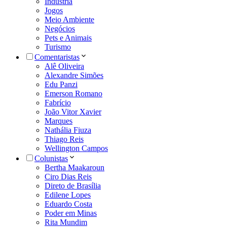
Indústria
Jogos
Meio Ambiente
Negócios
Pets e Animais
Turismo
Comentaristas
Alê Oliveira
Alexandre Simões
Edu Panzi
Emerson Romano
Fabrício
João Vitor Xavier
Marques
Nathália Fiuza
Thiago Reis
Wellington Campos
Colunistas
Bertha Maakaroun
Ciro Dias Reis
Direto de Brasília
Edilene Lopes
Eduardo Costa
Poder em Minas
Rita Mundim