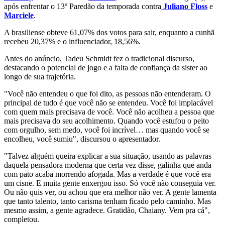
após enfrentar o 13º Paredão da temporada contra
Juliano Floss
e
Marciele
.
A brasiliense obteve 61,07% dos votos para sair, enquanto a cunhã
recebeu 20,37% e o influenciador, 18,56%.
Antes do anúncio, Tadeu Schmidt fez o tradicional discurso,
destacando o potencial de jogo e a falta de confiança da sister ao
longo de sua trajetória.
"Você não entendeu o que foi dito, as pessoas não entenderam. O
principal de tudo é que você não se entendeu. Você foi implacável
com quem mais precisava de você. Você não acolheu a pessoa que
mais precisava do seu acolhimento. Quando você estufou o peito
com orgulho, sem medo, você foi incrível… mas quando você se
encolheu, você sumiu", discursou o apresentador.
"Talvez alguém queira explicar a sua situação, usando as palavras
daquela pensadora moderna que certa vez disse, galinha que anda
com pato acaba morrendo afogada. Mas a verdade é que você era
um cisne. E muita gente enxergou isso. Só você não conseguia ver.
Ou não quis ver, ou achou que era melhor não ver. A gente lamenta
que tanto talento, tanto carisma tenham ficado pelo caminho. Mas
mesmo assim, a gente agradece. Gratidão, Chaiany. Vem pra cá",
completou.