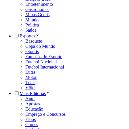
Entretenimento
Gastronomia
Minas Gerais
Mundo
Política
Saúde
Esportes
Basquete
Copa do Mundo
eSports
Famosos do Esporte
Futebol Nacional
Futebol Internacional
Lutas
Motor
Tênis
Vôlei
Mais Editorias
Auto
Apostas
Educação
Emprego e Concursos
Eloos
Games