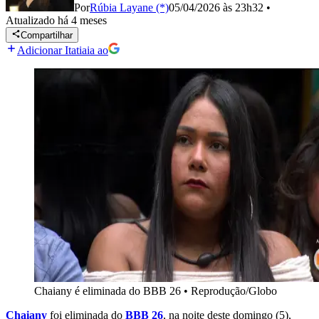
Por
Rúbia Layane (*)
05/04/2026 às 23h32
•
Atualizado
há 4 meses
Compartilhar
Adicionar Itatiaia ao
Chaiany é eliminada do BBB 26
•
Reprodução/Globo
Chaiany
foi eliminada do
BBB 26
, na noite deste domingo (5),