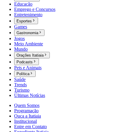
Educação
Emprego e Concursos
Entretenimento
Esportes
Games
Gastronomia
Jogos
Meio Ambiente
Mundo
Orações Itatiaia
Podcasts
Pets e Animais
Política
Saúde
Trends
Turismo
Últimas Notícias
Quem Somos
Programação
Ouça a Itatiaia
Institucional
Entre em Contato
Expediente Itatiaia