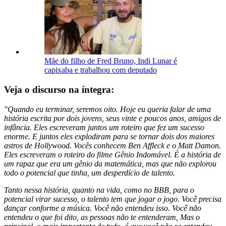
Mãe do filho de Fred Bruno, Indi Lunar é
capixaba e trabalhou com deputado
Veja o discurso na íntegra:
"Quando eu terminar, seremos oito. Hoje eu queria falar de uma
história escrita por dois jovens, seus vinte e poucos anos, amigos de
infância. Eles escreveram juntos um roteiro que fez um sucesso
enorme. E juntos eles explodiram para se tornar dois dos maiores
astros de Hollywood. Vocês conhecem Ben Affleck e o Matt Damon.
Eles escreveram o roteiro do filme Gênio Indomável. É a história de
um rapaz que era um gênio da matemática, mas que não explorou
todo o potencial que tinha, um desperdício de talento.
Tanto nessa história, quanto na vida, como no BBB, para o
potencial virar sucesso, o talento tem que jogar o jogo. Você precisa
dançar conforme a música. Você não entendeu isso. Você não
entendeu o que foi dito, as pessoas não te entenderam, Mas o