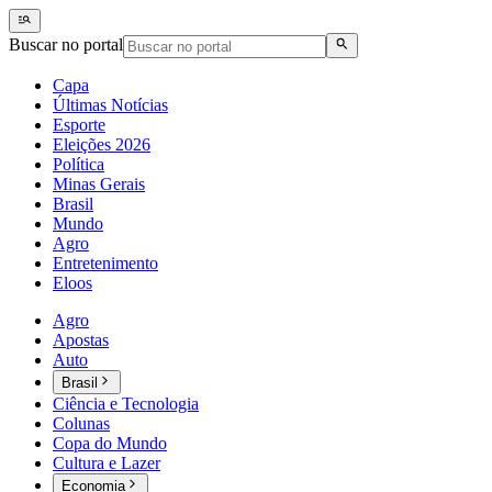
Buscar no portal
Capa
Últimas Notícias
Esporte
Eleições 2026
Política
Minas Gerais
Brasil
Mundo
Agro
Entretenimento
Eloos
Agro
Apostas
Auto
Brasil
Ciência e Tecnologia
Colunas
Copa do Mundo
Cultura e Lazer
Economia