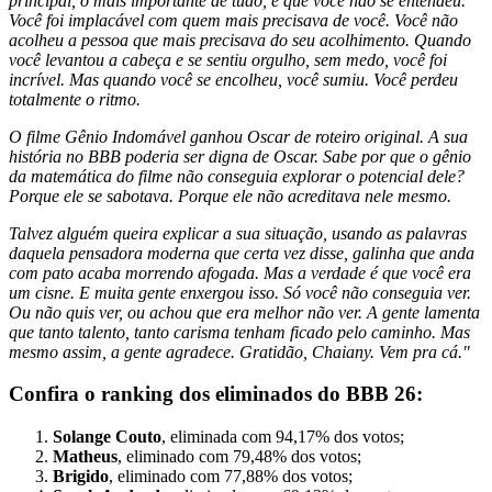
principal, o mais importante de tudo, é que você não se entendeu.
Você foi implacável com quem mais precisava de você. Você não
acolheu a pessoa que mais precisava do seu acolhimento. Quando
você levantou a cabeça e se sentiu orgulho, sem medo, você foi
incrível. Mas quando você se encolheu, você sumiu. Você perdeu
totalmente o ritmo.
O filme Gênio Indomável ganhou Oscar de roteiro original. A sua
história no BBB poderia ser digna de Oscar. Sabe por que o gênio
da matemática do filme não conseguia explorar o potencial dele?
Porque ele se sabotava. Porque ele não acreditava nele mesmo.
Talvez alguém queira explicar a sua situação, usando as palavras
daquela pensadora moderna que certa vez disse, galinha que anda
com pato acaba morrendo afogada. Mas a verdade é que você era
um cisne. E muita gente enxergou isso. Só você não conseguia ver.
Ou não quis ver, ou achou que era melhor não ver. A gente lamenta
que tanto talento, tanto carisma tenham ficado pelo caminho. Mas
mesmo assim, a gente agradece. Gratidão, Chaiany. Vem pra cá."
Confira o ranking dos eliminados do BBB 26:
Solange Couto
, eliminada com 94,17% dos votos;
Matheus
, eliminado com 79,48% dos votos;
Brigido
, eliminado com 77,88% dos votos;