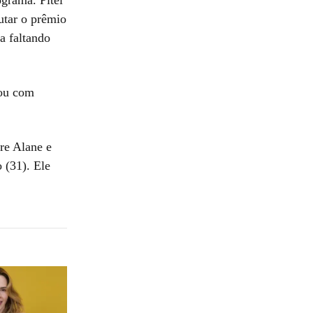
utar o prêmio
a faltando
cou com
re Alane e
 (31). Ele