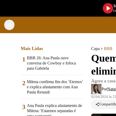
T
Ou
Mais Lidas
Capa
BBB
Quem 
BBB 26: Ana Paula ouve
1
conversa de Cowboy e fofoca
elimi
para Gabriela
Agora a casa
Milena confirma fim dos ‘Eternos’
2
e explica afastamento com Ana
Por
Nata
Paula Renault
02/04/2024 às 2
Compartilh
Ana Paula explica afastamento de
3
Milena: 'Estarmos separadas é
uma vantagem'