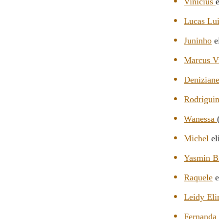
Vinicius
Lucas Lui
Juninho
e
Marcus Vi
Denizian
Rodrigui
Wanessa
Michel
el
Yasmin B
Raquele
e
Leidy Eli
Fernanda