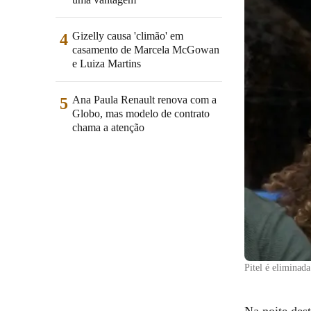
Gizelly causa 'climão' em
4
casamento de Marcela McGowan
e Luiza Martins
Ana Paula Renault renova com a
5
Globo, mas modelo de contrato
chama a atenção
Pitel é eliminad
Na noite des