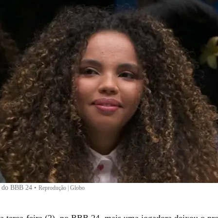
a do BBB 24
•
Reprodução | Globo
ta terça-feira (2), no BBB 24, mais uma jogadora deixou o pr