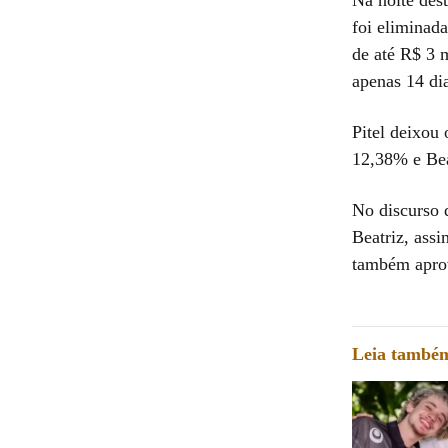
foi eliminad
de até R$ 3 m
apenas 14 dia
Pitel deixou
12,38% e Bea
No discurso 
Beatriz, ass
também aprove
Leia també