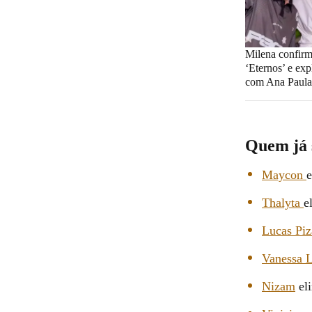
Milena confirm
‘Eternos’ e exp
com Ana Paula
Quem já 
Maycon
e
Thalyta
e
Lucas Pi
Vanessa 
Nizam
eli