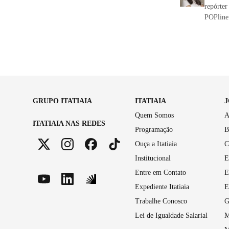
repórter
POPline.
GRUPO ITATIAIA
ITATIAIA
Quem Somos
A
ITATIAIA NAS REDES
Programação
B
Ouça a Itatiaia
C
Institucional
E
Entre em Contato
E
Expediente Itatiaia
E
Trabalhe Conosco
G
Lei de Igualdade Salarial
M