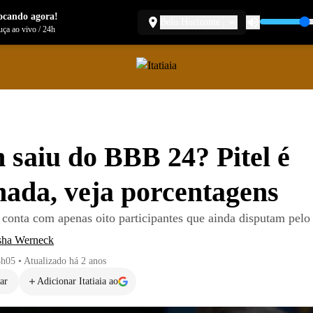
ocando agora!
Belo Horizonte
ça ao vivo
/
24h
saiu do BBB 24? Pitel é
nada, veja porcentagens
 conta com apenas oito participantes que ainda disputam pelo
sha Werneck
3h05
•
Atualizado
há 2 anos
ar
Adicionar Itatiaia ao