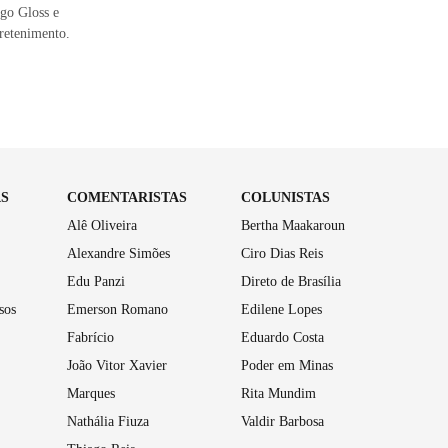
ugo Gloss e
tretenimento.
AS
COMENTARISTAS
COLUNISTAS
Alê Oliveira
Bertha Maakaroun
Alexandre Simões
Ciro Dias Reis
Edu Panzi
Direto de Brasília
sos
Emerson Romano
Edilene Lopes
Fabrício
Eduardo Costa
João Vitor Xavier
Poder em Minas
Marques
Rita Mundim
Nathália Fiuza
Valdir Barbosa