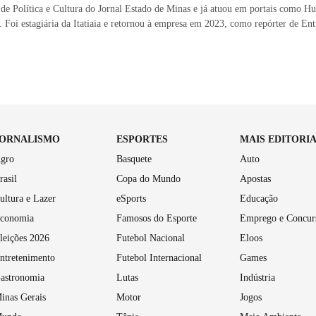
 de Política e Cultura do Jornal Estado de Minas e já atuou em portais como H
 Foi estagiária da Itatiaia e retornou à empresa em 2023, como repórter de En
JORNALISMO
ESPORTES
MAIS EDITORI
gro
Basquete
Auto
rasil
Copa do Mundo
Apostas
ultura e Lazer
eSports
Educação
conomia
Famosos do Esporte
Emprego e Concur
leições 2026
Futebol Nacional
Eloos
ntretenimento
Futebol Internacional
Games
astronomia
Lutas
Indústria
inas Gerais
Motor
Jogos