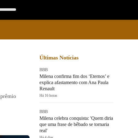
Últimas Notícias
BBB
Milena confirma fim dos ‘Eternos’ e
explica afastamento com Ana Paula
Renault
 prêmio
Há 16 horas
BBB
Milena celebra conquista: 'Quem diria
que uma frase de bêbado se tornaria
real'
Há 4 dias