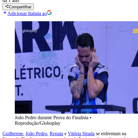
há 1 ano
Compartilhar
Adicionar Itatiaia ao
João Pedro durante Prova do Finalista
•
Reprodução/Globoplay
Guilherme
,
João Pedro
,
Renata
e
Vitória Strada
se enfrentam na