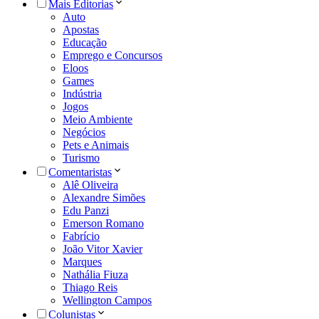
Mais Editorias
Auto
Apostas
Educação
Emprego e Concursos
Eloos
Games
Indústria
Jogos
Meio Ambiente
Negócios
Pets e Animais
Turismo
Comentaristas
Alê Oliveira
Alexandre Simões
Edu Panzi
Emerson Romano
Fabrício
João Vitor Xavier
Marques
Nathália Fiuza
Thiago Reis
Wellington Campos
Colunistas