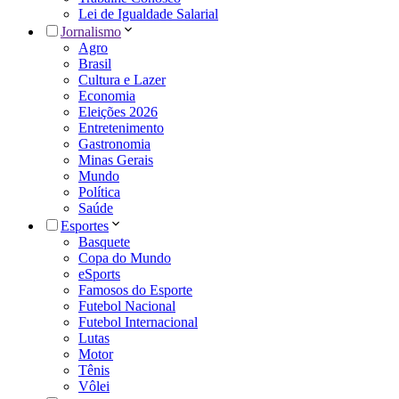
Lei de Igualdade Salarial
Jornalismo
Agro
Brasil
Cultura e Lazer
Economia
Eleições 2026
Entretenimento
Gastronomia
Minas Gerais
Mundo
Política
Saúde
Esportes
Basquete
Copa do Mundo
eSports
Famosos do Esporte
Futebol Nacional
Futebol Internacional
Lutas
Motor
Tênis
Vôlei