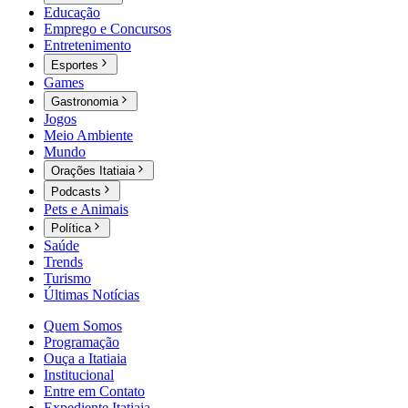
Educação
Emprego e Concursos
Entretenimento
Esportes
Games
Gastronomia
Jogos
Meio Ambiente
Mundo
Orações Itatiaia
Podcasts
Pets e Animais
Política
Saúde
Trends
Turismo
Últimas Notícias
Quem Somos
Programação
Ouça a Itatiaia
Institucional
Entre em Contato
Expediente Itatiaia