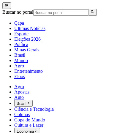
Buscar no portal
Capa
Últimas Notícias
Esporte
Eleições 2026
Política
Minas Gerais
Brasil
Mundo
Agro
Entretenimento
Eloos
Agro
Apostas
Auto
Brasil
Ciência e Tecnologia
Colunas
Copa do Mundo
Cultura e Lazer
Economia