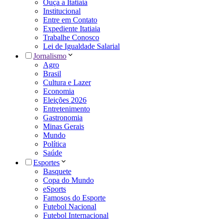
Ouça a Itatiaia
Institucional
Entre em Contato
Expediente Itatiaia
Trabalhe Conosco
Lei de Igualdade Salarial
Jornalismo
Agro
Brasil
Cultura e Lazer
Economia
Eleições 2026
Entretenimento
Gastronomia
Minas Gerais
Mundo
Política
Saúde
Esportes
Basquete
Copa do Mundo
eSports
Famosos do Esporte
Futebol Nacional
Futebol Internacional