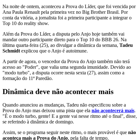
Na noite de ontem, aconteceu a Prova do Líder, que foi vencida por
Ana Paula Renault pela primeira vez no Big Brother Brasil. Por
conta da vitória, a jornalista foi a primeira participante a integrar o
Top 10 do reality show.
Além da Prova do Líder, a disputa pelo Anjo hoje também vai
mandar outro participante direto para o Top 10 do BBB 26. Na
última quarta-feira (25), ao divulgar a dinâmica da semana,
Tadeu
Schmidt
explicou que o Anjo é autoimune.
A partir de agora, o vencedor da Prova do Anjo também não terá
acesso ao "Poder", que valia uma segunda imunidade. Devido ao
"modo turbo", a disputa ocorre nesta sexta (27), assim como a
formação do 11ª Paredão.
Dinâmica deve não acontecer mais
Quando anunciou as mudanças, Tadeu não especificou sobre a
Prova do Anjo mas deixou uma pista que ela
não acontecerá mais
.
"É o modo turbo, gente! E a gente vai nesse ritmo até o final", disse,
se referindo à dinâmica de domingo.
Assim, se o programa seguir neste ritmo, o mais provável é que
não
aconteça mais a Prova do Anjo
, pela falta de tempo.