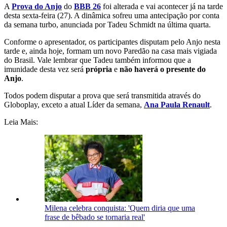
A
Prova do Anjo
do
BBB 26
foi alterada e vai acontecer já na tarde
desta sexta-feira (27). A dinâmica sofreu uma antecipação por conta
da semana turbo, anunciada por Tadeu Schmidt na última quarta.
Conforme o apresentador, os participantes disputam pelo Anjo nesta
tarde e, ainda hoje, formam um novo Paredão na casa mais vigiada
do Brasil. Vale lembrar que Tadeu também informou que a
imunidade desta vez será
própria
e
não haverá o presente do
Anjo
.
Todos podem disputar a prova que será transmitida através do
Globoplay, exceto a atual Líder da semana,
Ana Paula Renault
.
Leia Mais:
Milena celebra conquista: 'Quem diria que uma
frase de bêbado se tornaria real'