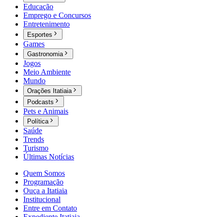
Educação
Emprego e Concursos
Entretenimento
Esportes
Games
Gastronomia
Jogos
Meio Ambiente
Mundo
Orações Itatiaia
Podcasts
Pets e Animais
Política
Saúde
Trends
Turismo
Últimas Notícias
Quem Somos
Programação
Ouça a Itatiaia
Institucional
Entre em Contato
Expediente Itatiaia