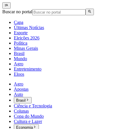
Buscar no portal
Capa
Últimas Notícias
Esporte
Eleições 2026
Política
Minas Gerais
Brasil
Mundo
Agro
Entretenimento
Eloos
Agro
Apostas
Auto
Brasil
Ciência e Tecnologia
Colunas
Copa do Mundo
Cultura e Lazer
Economia