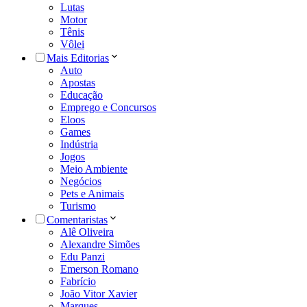
Lutas
Motor
Tênis
Vôlei
Mais Editorias
Auto
Apostas
Educação
Emprego e Concursos
Eloos
Games
Indústria
Jogos
Meio Ambiente
Negócios
Pets e Animais
Turismo
Comentaristas
Alê Oliveira
Alexandre Simões
Edu Panzi
Emerson Romano
Fabrício
João Vitor Xavier
Marques