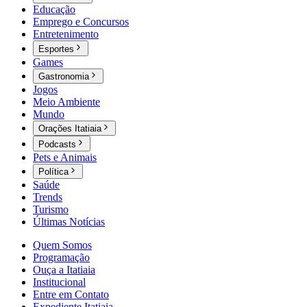
Educação
Emprego e Concursos
Entretenimento
Esportes
Games
Gastronomia
Jogos
Meio Ambiente
Mundo
Orações Itatiaia
Podcasts
Pets e Animais
Política
Saúde
Trends
Turismo
Últimas Notícias
Quem Somos
Programação
Ouça a Itatiaia
Institucional
Entre em Contato
Expediente Itatiaia