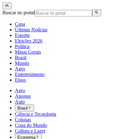
Buscar no portal
Capa
Últimas Notícias
Esporte
Eleições 2026
Política
Minas Gerais
Brasil
Mundo
Agro
Entretenimento
Eloos
Agro
Apostas
Auto
Brasil
Ciência e Tecnologia
Colunas
Copa do Mundo
Cultura e Lazer
Economia