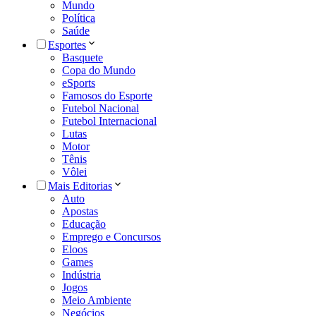
Mundo
Política
Saúde
Esportes
Basquete
Copa do Mundo
eSports
Famosos do Esporte
Futebol Nacional
Futebol Internacional
Lutas
Motor
Tênis
Vôlei
Mais Editorias
Auto
Apostas
Educação
Emprego e Concursos
Eloos
Games
Indústria
Jogos
Meio Ambiente
Negócios