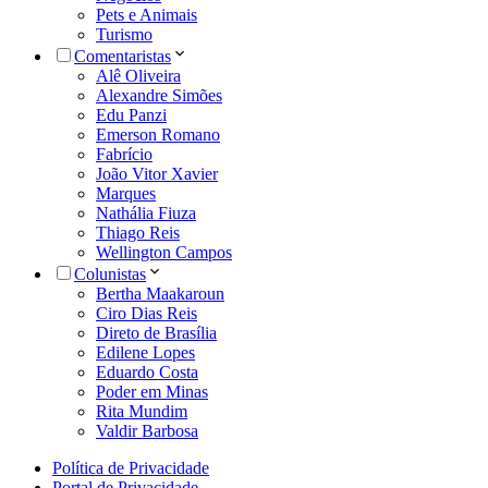
Pets e Animais
Turismo
Comentaristas
Alê Oliveira
Alexandre Simões
Edu Panzi
Emerson Romano
Fabrício
João Vitor Xavier
Marques
Nathália Fiuza
Thiago Reis
Wellington Campos
Colunistas
Bertha Maakaroun
Ciro Dias Reis
Direto de Brasília
Edilene Lopes
Eduardo Costa
Poder em Minas
Rita Mundim
Valdir Barbosa
Política de Privacidade
Portal de Privacidade