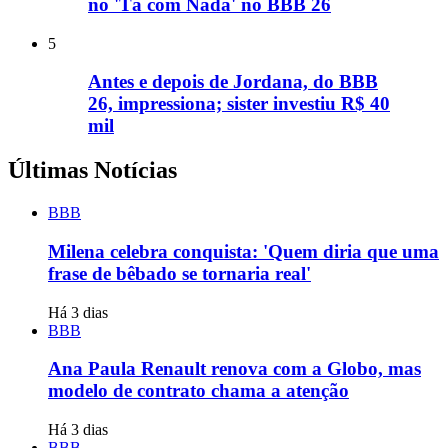
no 'Tá com Nada' no BBB 26
5
Antes e depois de Jordana, do BBB
26, impressiona; sister investiu R$ 40
mil
Últimas Notícias
BBB
Milena celebra conquista: 'Quem diria que uma
frase de bêbado se tornaria real'
Há 3 dias
BBB
Ana Paula Renault renova com a Globo, mas
modelo de contrato chama a atenção
Há 3 dias
BBB