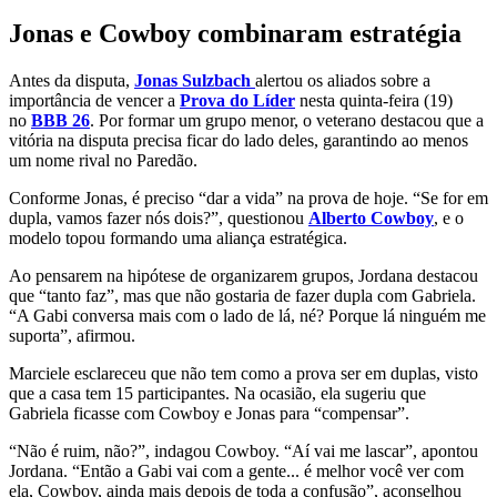
Jonas e Cowboy combinaram estratégia
Antes da disputa,
Jonas Sulzbach
alertou os aliados sobre a
importância de vencer a
Prova do Líder
nesta quinta-feira (19)
no
BBB 26
. Por formar um grupo menor, o veterano destacou que a
vitória na disputa precisa ficar do lado deles, garantindo ao menos
um nome rival no Paredão.
Conforme Jonas, é preciso “dar a vida” na prova de hoje. “Se for em
dupla, vamos fazer nós dois?”, questionou
Alberto Cowboy
, e o
modelo topou formando uma aliança estratégica.
Ao pensarem na hipótese de organizarem grupos, Jordana destacou
que “tanto faz”, mas que não gostaria de fazer dupla com Gabriela.
“A Gabi conversa mais com o lado de lá, né? Porque lá ninguém me
suporta”, afirmou.
Marciele esclareceu que não tem como a prova ser em duplas, visto
que a casa tem 15 participantes. Na ocasião, ela sugeriu que
Gabriela ficasse com Cowboy e Jonas para “compensar”.
“Não é ruim, não?”, indagou Cowboy. “Aí vai me lascar”, apontou
Jordana. “Então a Gabi vai com a gente... é melhor você ver com
ela, Cowboy, ainda mais depois de toda a confusão”, aconselhou