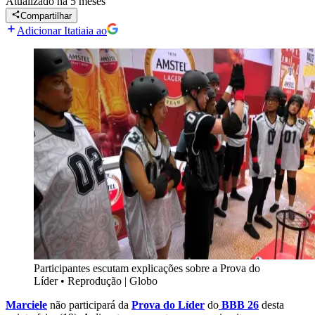
Atualizado
há 5 meses
Compartilhar
Adicionar Itatiaia ao
Participantes escutam explicações sobre a Prova do
Líder
•
Reprodução | Globo
Marciele
não participará da
Prova do Líder
do
BBB 26
desta