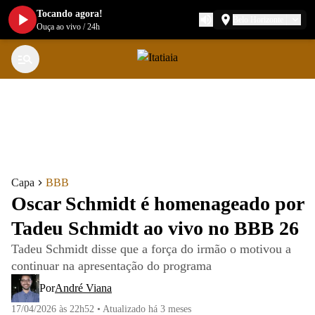
Tocando agora!
Belo Horizonte
Ouça ao vivo
/
24h
Capa
BBB
Oscar Schmidt é homenageado por
Tadeu Schmidt ao vivo no BBB 26
Tadeu Schmidt disse que a força do irmão o motivou a
continuar na apresentação do programa
Por
André Viana
17/04/2026 às 22h52
•
Atualizado
há 3 meses