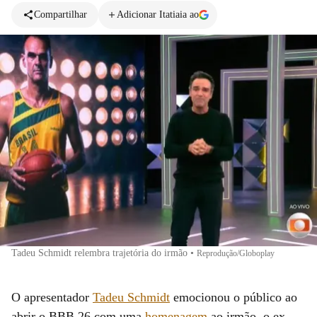
Compartilhar
Adicionar Itatiaia ao
Tadeu Schmidt relembra trajetória do irmão
•
Reprodução/Globoplay
O apresentador
Tadeu Schmidt
emocionou o público ao
abrir o BBB 26 com uma
homenagem
ao irmão, o ex-