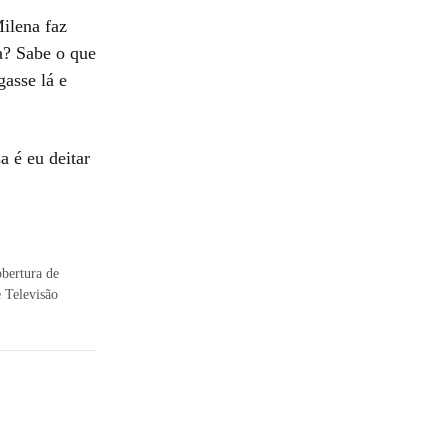
ilena faz
ra? Sabe o que
asse lá e
a é eu deitar
obertura de
e Televisão