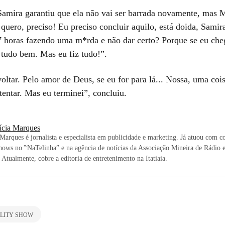
Samira garantiu que ela não vai ser barrada novamente, mas M
quero, preciso! Eu preciso concluir aquilo, está doida, Sami
 7 horas fazendo uma m*rda e não dar certo? Porque se eu cheg
 tudo bem. Mas eu fiz tudo!”.
oltar. Pelo amor de Deus, se eu for para lá... Nossa, uma cois
tentar. Mas eu terminei”, concluiu.
rícia Marques
 Marques é jornalista e especialista em publicidade e marketing. Já atuou com c
shows no ‶NaTelinha” e na agência de notícias da Associação Mineira de Rádio 
 Atualmente, cobre a editoria de entretenimento na Itatiaia.
LITY SHOW