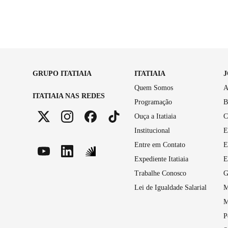
GRUPO ITATIAIA
ITATIAIA
Quem Somos
A
ITATIAIA NAS REDES
Programação
B
Ouça a Itatiaia
C
Institucional
E
Entre em Contato
E
Expediente Itatiaia
E
Trabalhe Conosco
G
Lei de Igualdade Salarial
M
M
P