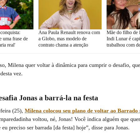
 conquista:
Ana Paula Renault renova com
Mãe do filho de
e uma frase de
a Globo, mas modelo de
Indi Lunar é cap
ria real'
contrato chama a atenção
trabalhou com d
sso, Milena quer voltar à dinâmica para cumprir o desafio, qu
desta vez.
safia Jonas a barrá-la na festa
feira (25),
Milena colocou seu plano de voltar ao Barrado
mparedadinha voltou, né, Jonas! Você indica alguém que quer
ve eu preciso ser barrada [da festa] hoje”, disse para Jonas.