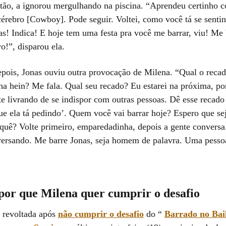
ntão, a ignorou mergulhando na piscina. “Aprendeu certinho 
érebro [Cowboy]. Pode seguir. Voltei, como você tá se senti
as! Indica! E hoje tem uma festa pra você me barrar, viu! Me
o!”, disparou ela.
ois, Jonas ouviu outra provocação de Milena. “Qual o recad
a hein? Me fala. Qual seu recado? Eu estarei na próxima, po
te livrando de se indispor com outras pessoas. Dê esse recado
ue ela tá pedindo’. Quem você vai barrar hoje? Espero que se
 quê? Volte primeiro, emparedadinha, depois a gente conversa
ersando. Me barre Jonas, seja homem de palavra. Uma pesso
por que Milena quer cumprir o desafio
 revoltada após
não cumprir o desafio
do “
Barrado no Bai