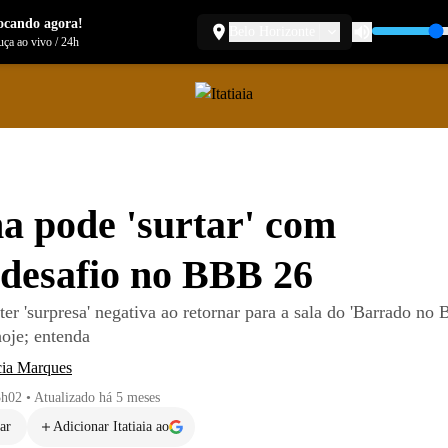
ocando agora!
Belo Horizonte
ça ao vivo
/
24h
a pode 'surtar' com
desafio no BBB 26
er 'surpresa' negativa ao retornar para a sala do 'Barrado no B
hoje; entenda
cia Marques
3h02
•
Atualizado
há 5 meses
ar
Adicionar Itatiaia ao