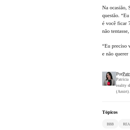
Na ocasião, 
questão. “Eu 
é você ficar
não tentasse,
“Eu preciso v
e não querer 
Por
Pat
Patrícia
reality 
(Amirt).
Tópicos
BBB
REA