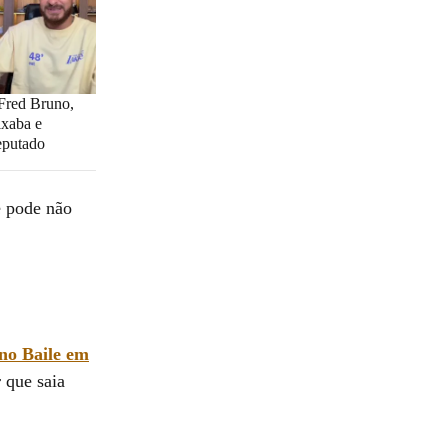
 Fred Bruno,
ixaba e
eputado
e pode não
 no Baile em
 que saia