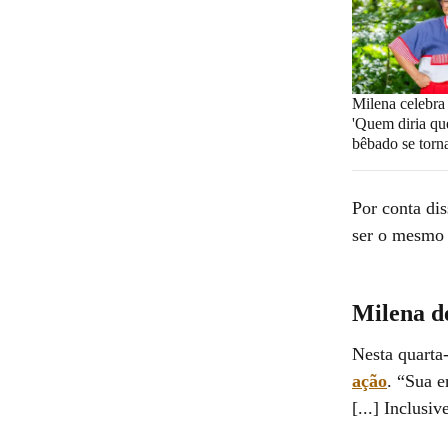
Milena celebra
'Quem diria qu
bêbado se torna
Por conta di
ser o mesmo 
Milena de
Nesta quarta-
ação
. “Sua e
[...] Inclusi