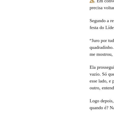
26
. Em conv
precisa volta
Segundo a rec
festa do Líde
“Juro por tu
quadradinho.
me mostrou, 
Ela prossegu
vazio. Só qu
esse lado, e 
outro, enten
Logo depois, 
quando é? Na