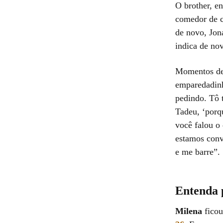
O brother, e
comedor de c
de novo, Jon
indica de nov
Momentos dep
emparedadinh
pedindo. Tô 
Tadeu, ‘porq
você falou o
estamos conv
e me barre”.
Entenda 
Milena
ficou