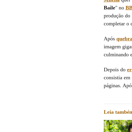
Baile
" no
BB
produção do r
completar o 
Após
quebra
imagem gigan
culminando e
Depois do
er
consistia em
páginas. Após
Leia també