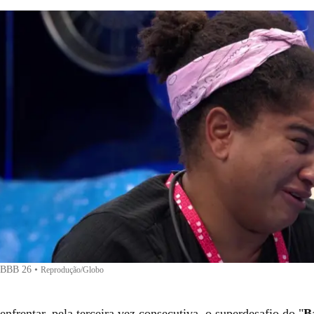
o BBB 26
•
Reprodução/Globo
enfrentar, pela terceira vez consecutiva, o superdesafio do "
B