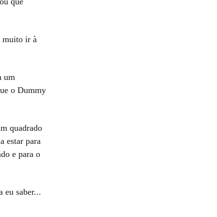
rou que
 muito ir à
m um
o que o Dummy
hum quadrado
 estar para
ado e para o
 eu saber...