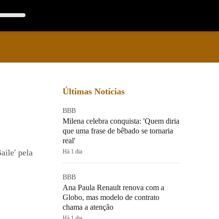
Últimas Notícias
BBB
Milena celebra conquista: 'Quem diria
que uma frase de bêbado se tornaria
real'
aile' pela
Há 1 dia
BBB
Ana Paula Renault renova com a
Globo, mas modelo de contrato
chama a atenção
Há 1 dia