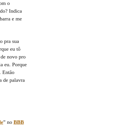
com o
ndo? Indica
 barra e me
o pra sua
rque eu tô
 de novo pro
ja eu. Porque
. Então
a de palavra
le
” no
BBB