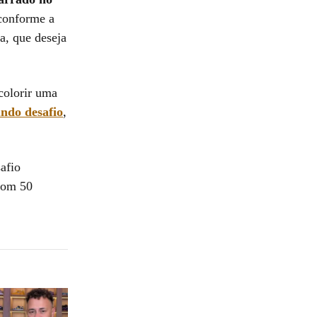
 conforme a
a, que deseja
colorir uma
ndo desafio
,
safio
 com 50