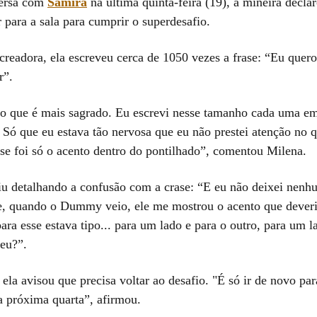
ersa com
Samira
na última quinta-feira (19), a mineira decla
r para a sala para cumprir o superdesafio.
readora, ela escreveu cerca de 1050 vezes a frase: “Eu quero
r”.
do que é mais sagrado. Eu escrevi nesse tamanho cada uma e
 Só que eu estava tão nervosa que eu não prestei atenção n
se foi só o acento dentro do pontilhado”, comentou Milena.
iu detalhando a confusão com a crase: “E eu não deixei nen
e, quando o Dummy veio, ele me mostrou o acento que deveria
para esse estava tipo... para um lado e para o outro, para um l
deu?”.
ela avisou que precisa voltar ao desafio. "É só ir de novo para
 próxima quarta”, afirmou.