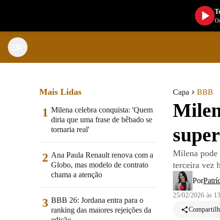
T
Ou
Mais Lidas
Capa
BBB
Milen
Milena celebra conquista: 'Quem
1
diria que uma frase de bêbado se
super
tornaria real'
Milena pode t
Ana Paula Renault renova com a
2
terceira vez 
Globo, mas modelo de contrato
chama a atenção
Por
Patrí
25/02/2026 às 1
BBB 26: Jordana entra para o
3
ranking das maiores rejeições da
Compartilh
edição