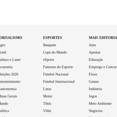
JORNALISMO
ESPORTES
MAIS EDITORI
gro
Basquete
Auto
rasil
Copa do Mundo
Apostas
ultura e Lazer
eSports
Educação
conomia
Famosos do Esporte
Emprego e Concur
leições 2026
Futebol Nacional
Eloos
ntretenimento
Futebol Internacional
Games
astronomia
Lutas
Indústria
inas Gerais
Motor
Jogos
undo
Tênis
Meio Ambiente
olítica
Vôlei
Negócios