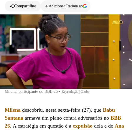
Compartilhar
Adicionar Itatiaia ao
Milena, participante do BBB 26
•
Reprodução | Globo
Milena
descobriu, nesta sexta-feira (27), que
Babu
Santana
armava um plano contra adversários no
BBB
26
. A estratégia em questão é a
expulsão
dela e de
Ana