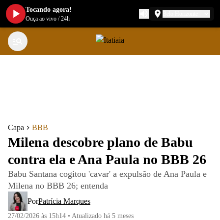
Tocando agora!
Belo Horizonte
Ouça ao vivo
/
24h
Capa
BBB
Milena descobre plano de Babu
contra ela e Ana Paula no BBB 26
Babu Santana cogitou 'cavar' a expulsão de Ana Paula e
Milena no BBB 26; entenda
Por
Patrícia Marques
27/02/2026 às 15h14
•
Atualizado
há 5 meses