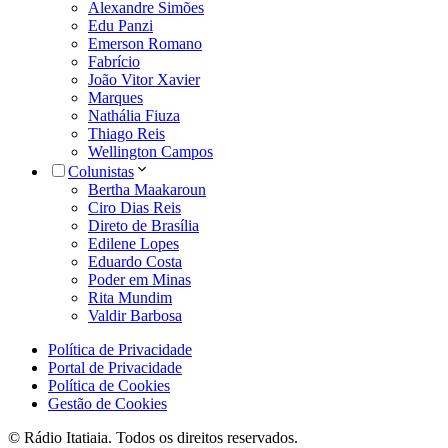
Alexandre Simões
Edu Panzi
Emerson Romano
Fabrício
João Vitor Xavier
Marques
Nathália Fiuza
Thiago Reis
Wellington Campos
Colunistas
Bertha Maakaroun
Ciro Dias Reis
Direto de Brasília
Edilene Lopes
Eduardo Costa
Poder em Minas
Rita Mundim
Valdir Barbosa
Política de Privacidade
Portal de Privacidade
Política de Cookies
Gestão de Cookies
© Rádio Itatiaia. Todos os direitos reservados.