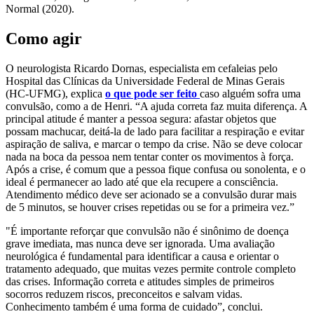
Normal (2020).
Como agir
O neurologista Ricardo Dornas, especialista em cefaleias pelo
Hospital das Clínicas da Universidade Federal de Minas Gerais
(HC-UFMG), explica
o que pode ser feito
caso alguém sofra uma
convulsão, como a de Henri. “A ajuda correta faz muita diferença. A
principal atitude é manter a pessoa segura: afastar objetos que
possam machucar, deitá-la de lado para facilitar a respiração e evitar
aspiração de saliva, e marcar o tempo da crise. Não se deve colocar
nada na boca da pessoa nem tentar conter os movimentos à força.
Após a crise, é comum que a pessoa fique confusa ou sonolenta, e o
ideal é permanecer ao lado até que ela recupere a consciência.
Atendimento médico deve ser acionado se a convulsão durar mais
de 5 minutos, se houver crises repetidas ou se for a primeira vez.”
"É importante reforçar que convulsão não é sinônimo de doença
grave imediata, mas nunca deve ser ignorada. Uma avaliação
neurológica é fundamental para identificar a causa e orientar o
tratamento adequado, que muitas vezes permite controle completo
das crises. Informação correta e atitudes simples de primeiros
socorros reduzem riscos, preconceitos e salvam vidas.
Conhecimento também é uma forma de cuidado”, conclui.