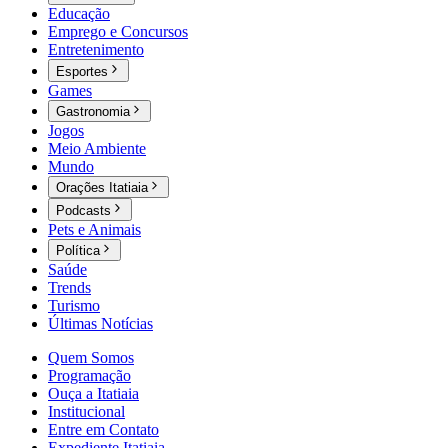
Educação
Emprego e Concursos
Entretenimento
Esportes
Games
Gastronomia
Jogos
Meio Ambiente
Mundo
Orações Itatiaia
Podcasts
Pets e Animais
Política
Saúde
Trends
Turismo
Últimas Notícias
Quem Somos
Programação
Ouça a Itatiaia
Institucional
Entre em Contato
Expediente Itatiaia