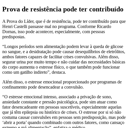
Prova de resistência pode ter contribuído
A Prova do Líder, que é de resistência, pode ter contribuído para que
Henri Castelli passasse mal no programa. Conforme Ricardo
Dornas, isso pode acontecer, especialmente, com pessoas
predispostas.
“Longos períodos sem alimentação podem levar à queda de glicose
no sangue, e a desidratação pode causar desequilíbrios de eletrólitos,
ambos fatores capazes de facilitar crises convulsivas. Além disso,
segurar urina por muito tempo e não cuidar das necessidades básicas
do corpo aumenta o estresse físico, o que também pode funcionar
como um gatilho indireto”, destaca.
Além disso, o estresse emocional proporcionado por programas de
confinamento pode desencadear a convulsão.
“O estresse emocional intenso, associado a privação de sono,
ansiedade constante e pressão psicológica, pode sim atuar como
fator desencadeante em pessoas suscetíveis, especialmente aquelas
que já têm epilepsia ou histórico de crises. O estresse por si só não
costuma causar convulsões em pessoas sem predisposição, mas pode
‘abrir a porta’ quando combinado com outros fatores, como cansaço
extremo e má alimentação”, enfatiza o médico.