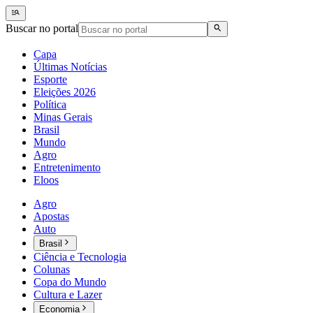
Buscar no portal
Capa
Últimas Notícias
Esporte
Eleições 2026
Política
Minas Gerais
Brasil
Mundo
Agro
Entretenimento
Eloos
Agro
Apostas
Auto
Brasil
Ciência e Tecnologia
Colunas
Copa do Mundo
Cultura e Lazer
Economia