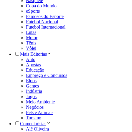
Basquete
Copa do Mundo
eSports
Famosos do Esporte
Futebol Nacional
Futebol Internacional
Lutas
Motor
Tênis
Vôlei
Mais Editorias
Auto
Apostas
Educação
Emprego e Concursos
Eloos
Games
Indústria
Jogos
Meio Ambiente
Negócios
Pets e Animais
Turismo
Comentaristas
Alê Oliveira