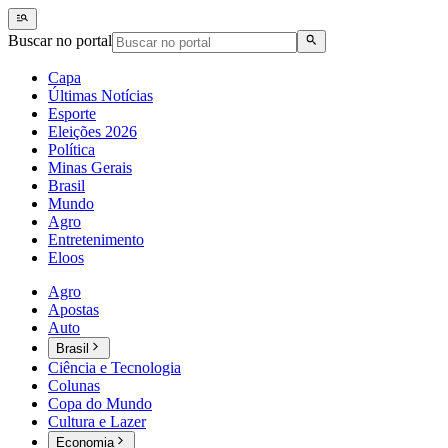
Buscar no portal
Capa
Últimas Notícias
Esporte
Eleições 2026
Política
Minas Gerais
Brasil
Mundo
Agro
Entretenimento
Eloos
Agro
Apostas
Auto
Brasil
Ciência e Tecnologia
Colunas
Copa do Mundo
Cultura e Lazer
Economia