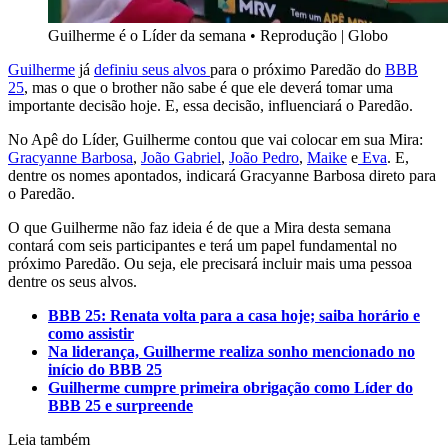
Guilherme é o Líder da semana
•
Reprodução | Globo
Guilherme
já
definiu seus alvos
para o próximo Paredão do
BBB
25
, mas o que o brother não sabe é que ele deverá tomar uma
importante decisão hoje. E, essa decisão, influenciará o Paredão.
No Apê do Líder, Guilherme contou que vai colocar em sua Mira:
Gracyanne Barbosa
,
João Gabriel
,
João Pedro
,
Maike
e
Eva
. E,
dentre os nomes apontados, indicará Gracyanne Barbosa direto para
o Paredão.
O que Guilherme não faz ideia é de que a Mira desta semana
contará com seis participantes e terá um papel fundamental no
próximo Paredão. Ou seja, ele precisará incluir mais uma pessoa
dentre os seus alvos.
BBB 25: Renata volta para a casa hoje; saiba horário e
como assistir
Na liderança, Guilherme realiza sonho mencionado no
início do BBB 25
Guilherme cumpre primeira obrigação como Líder do
BBB 25 e surpreende
Leia também