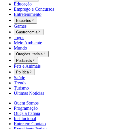
Educação
Emprego e Concursos
Entretenimento
Esportes
Games
Gastronomia
Jogos
Meio Ambiente
Mundo
Orações Itatiaia
Podcasts
Pets e Animais
Política
Saúde
Trends
Turismo
Últimas Notícias
Quem Somos
Programação
Ouça a Itatiaia
Institucional
Entre em Contato
Expediente Itatiaia