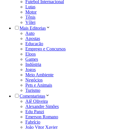
Futebol Internacional
Lutas
Motor
Tênis
Vôlei
Mais Editorias
Auto
Apostas
Educação
Emprego e Concursos
Eloos
Games
Indústria
Jogos
Meio Ambiente
Negócios
Pets e Animais
Turismo
Comentaristas
Alê Oliveira
Alexandre Simões
Edu Panzi
Emerson Romano
Fabrício
João Vitor Xavier