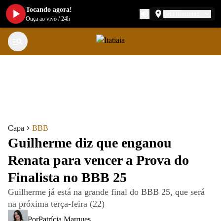
Tocando agora!
Belo Horizonte
Ouça ao vivo
/
24h
Capa
BBB
Guilherme diz que enganou
Renata para vencer a Prova do
Finalista no BBB 25
Guilherme já está na grande final do BBB 25, que será
na próxima terça-feira (22)
Por
Patrícia Marques