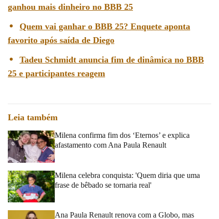
ganhou mais dinheiro no BBB 25
Quem vai ganhar o BBB 25? Enquete aponta
favorito após saída de Diego
Tadeu Schmidt anuncia fim de dinâmica no BBB
25 e participantes reagem
Leia também
Milena confirma fim dos ‘Eternos’ e explica
afastamento com Ana Paula Renault
Milena celebra conquista: 'Quem diria que uma
frase de bêbado se tornaria real'
Ana Paula Renault renova com a Globo, mas