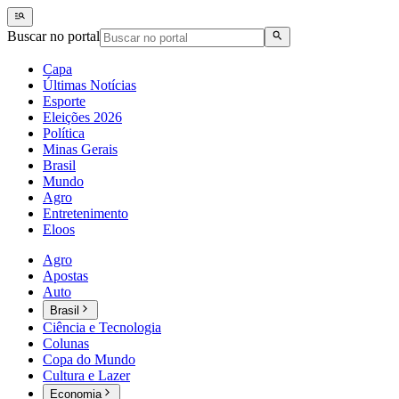
Buscar no portal
Capa
Últimas Notícias
Esporte
Eleições 2026
Política
Minas Gerais
Brasil
Mundo
Agro
Entretenimento
Eloos
Agro
Apostas
Auto
Brasil
Ciência e Tecnologia
Colunas
Copa do Mundo
Cultura e Lazer
Economia