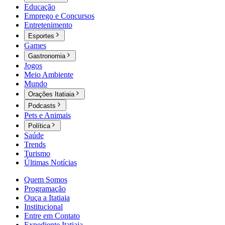
Educação
Emprego e Concursos
Entretenimento
Esportes
Games
Gastronomia
Jogos
Meio Ambiente
Mundo
Orações Itatiaia
Podcasts
Pets e Animais
Política
Saúde
Trends
Turismo
Últimas Notícias
Quem Somos
Programação
Ouça a Itatiaia
Institucional
Entre em Contato
Expediente Itatiaia