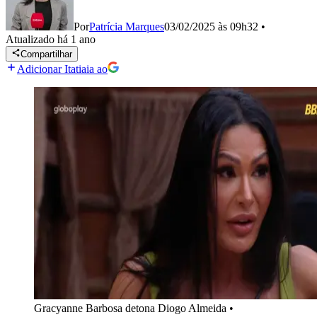
Por
Patrícia Marques
03/02/2025 às 09h32
•
Atualizado
há 1 ano
Compartilhar
Adicionar Itatiaia ao
Gracyanne Barbosa detona Diogo Almeida
•