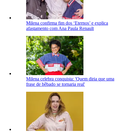
Milena confirma fim dos ‘Eternos’ e explica
afastamento com Ana Paula Renault
Milena celebra conquista: 'Quem diria que uma
frase de bêbado se tornaria real'