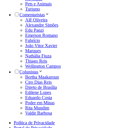
Pets e Animais
Turismo
Comentaristas
Alê Oliveira
Alexandre Simões
Edu Panzi
Emerson Romano
Fabrício
João Vitor Xavier
Marques
Nathália Fiuza
Thiago Reis
Wellington Campos
Colunistas
Bertha Maakaroun
Ciro Dias Reis
Direto de Brasília
Edilene Lopes
Eduardo Costa
Poder em Minas
Rita Mundim
Valdir Barbosa
Política de Privacidade
Portal de Privacidade