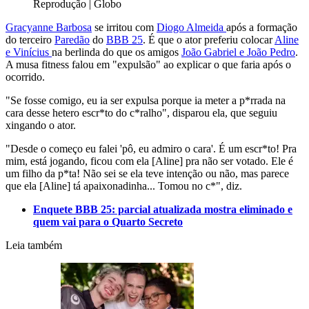
Reprodução | Globo
Gracyanne Barbosa
se irritou com
Diogo Almeida
após a formação
do terceiro
Paredão
do
BBB 25
. É que o ator preferiu colocar
Aline
e Vinícius
na berlinda do que os amigos
João Gabriel e João Pedro
.
A musa fitness falou em "expulsão" ao explicar o que faria após o
ocorrido.
"Se fosse comigo, eu ia ser expulsa porque ia meter a p*rrada na
cara desse hetero escr*to do c*ralho", disparou ela, que seguiu
xingando o ator.
"Desde o começo eu falei 'pô, eu admiro o cara'. É um escr*to! Pra
mim, está jogando, ficou com ela [Aline] pra não ser votado. Ele é
um filho da p*ta! Não sei se ela teve intenção ou não, mas parece
que ela [Aline] tá apaixonadinha... Tomou no c*", diz.
Enquete BBB 25: parcial atualizada mostra eliminado e
quem vai para o Quarto Secreto
Leia também