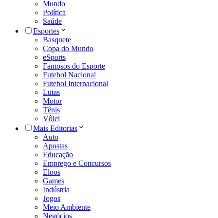
Mundo
Política
Saúde
Esportes
Basquete
Copa do Mundo
eSports
Famosos do Esporte
Futebol Nacional
Futebol Internacional
Lutas
Motor
Tênis
Vôlei
Mais Editorias
Auto
Apostas
Educação
Emprego e Concursos
Eloos
Games
Indústria
Jogos
Meio Ambiente
Negócios