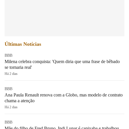
Últimas Notícias
BBB
Milena celebra conquista: 'Quem diria que uma frase de bêbado
se tornaria real'
Há 2 dias
BBB
Ana Paula Renault renova com a Globo, mas modelo de contrato
chama a atenção
Há 2 dias
BBB
Mãe do filho de Fred Bruno, Indi Lunar é capixaba e trabalhou