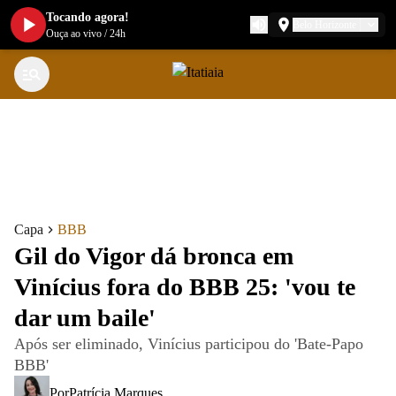
Tocando agora!
Belo Horizonte
Ouça ao vivo
/
24h
Capa
BBB
Gil do Vigor dá bronca em
Vinícius fora do BBB 25: 'vou te
dar um baile'
Após ser eliminado, Vinícius participou do 'Bate-Papo
BBB'
Por
Patrícia Marques