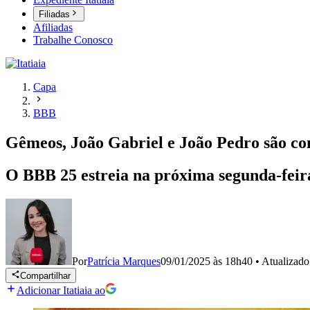
Filiadas
Afiliadas
Trabalhe Conosco
Capa
BBB
Gêmeos, João Gabriel e João Pedro são co
O BBB 25 estreia na próxima segunda-feir
Por
Patrícia Marques
09/01/2025 às 18h40
•
Atualizad
Compartilhar
Adicionar Itatiaia ao