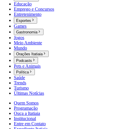
Educação
Emprego e Concursos
Entretenimento
Esportes
Games
Gastronomia
Jogos
Meio Ambiente
Mundo
Orações Itatiaia
Podcasts
Pets e Animais
Política
Saúde
Trends
Turismo
Últimas Notícias
Quem Somos
Programação
Ouça a Itatiaia
Institucional
Entre em Contato
Expediente Itatiaia