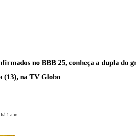
nfirmados no BBB 25, conheça a dupla do g
a (13), na TV Globo
o
há 1 ano