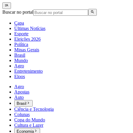
Buscar no portal
Capa
Últimas Notícias
Esporte
Eleições 2026
Política
Minas Gerais
Brasil
Mundo
Agro
Entretenimento
Eloos
Agro
Apostas
Auto
Brasil
Ciência e Tecnologia
Colunas
Copa do Mundo
Cultura e Lazer
Economia