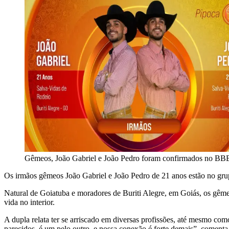
Gêmeos, João Gabriel e João Pedro foram confirmados no B
Os irmãos gêmeos João Gabriel e João Pedro de 21 anos estão no gr
Natural de Goiatuba e moradores de Buriti Alegre, em Goiás, os gêmeo
vida no interior.
A dupla relata ter se arriscado em diversas profissões, até mesmo co
parecidos, é um pelo outro, e nossa conexão é forte demais”, comenta