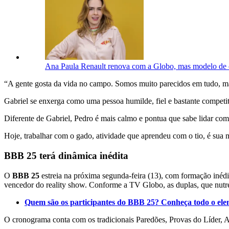
Ana Paula Renault renova com a Globo, mas modelo de 
“A gente gosta da vida no campo. Somos muito parecidos em tudo, mas
Gabriel se enxerga como uma pessoa humilde, fiel e bastante competit
Diferente de Gabriel, Pedro é mais calmo e pontua que sabe lidar com
Hoje, trabalhar com o gado, atividade que aprendeu com o tio, é sua
BBB 25 terá dinâmica inédita
O
BBB 25
estreia na próxima segunda-feira (13), com formação inédi
vencedor do reality show. Conforme a TV Globo, as duplas, que nutre
Quem são os participantes do BBB 25? Conheça todo o ele
O cronograma conta com os tradicionais Paredões, Provas do Líder, A