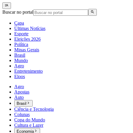
Buscar no portal
Capa
Últimas Notícias
Esporte
Eleições 2026
Política
Minas Gerais
Brasil
Mundo
Agro
Entretenimento
Eloos
Agro
Apostas
Auto
Brasil
Ciência e Tecnologia
Colunas
Copa do Mundo
Cultura e Lazer
Economia