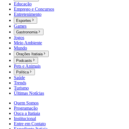
Educação
Emprego e Concursos
Entretenimento
Esportes
Games
Gastronomia
Jogos
Meio Ambiente
Mundo
Orações Itatiaia
Podcasts
Pets e Animais
Política
Saúde
Trends
Turismo
Últimas Notícias
Quem Somos
Programação
Ouça a Itatiaia
Institucional
Entre em Contato
Expediente Itatiaia