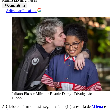
Atualizado
há 2 meses
Compartilhar
Adicionar Itatiaia ao
Juliano Floss e Milena
•
Beatriz Damy | Divulgação
Globo
A
Globo
confirmou, nesta segunda-feira (11), a estreia de
Milena
e