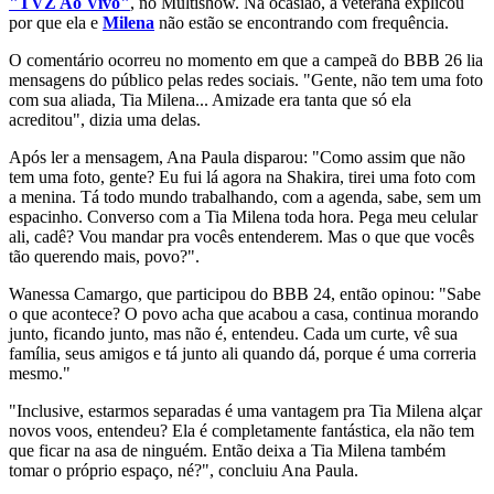
"TVZ Ao Vivo"
, no Multishow. Na ocasião, a veterana explicou
por que ela e
Milena
não estão se encontrando com frequência.
O comentário ocorreu no momento em que a campeã do BBB 26 lia
mensagens do público pelas redes sociais. "Gente, não tem uma foto
com sua aliada, Tia Milena... Amizade era tanta que só ela
acreditou", dizia uma delas.
Após ler a mensagem, Ana Paula disparou: "Como assim que não
tem uma foto, gente? Eu fui lá agora na Shakira, tirei uma foto com
a menina. Tá todo mundo trabalhando, com a agenda, sabe, sem um
espacinho. Converso com a Tia Milena toda hora. Pega meu celular
ali, cadê? Vou mandar pra vocês entenderem. Mas o que que vocês
tão querendo mais, povo?".
Wanessa Camargo, que participou do BBB 24, então opinou: "Sabe
o que acontece? O povo acha que acabou a casa, continua morando
junto, ficando junto, mas não é, entendeu. Cada um curte, vê sua
família, seus amigos e tá junto ali quando dá, porque é uma correria
mesmo."
"Inclusive, estarmos separadas é uma vantagem pra Tia Milena alçar
novos voos, entendeu? Ela é completamente fantástica, ela não tem
que ficar na asa de ninguém. Então deixa a Tia Milena também
tomar o próprio espaço, né?", concluiu Ana Paula.