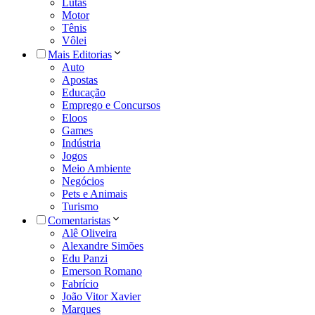
Lutas
Motor
Tênis
Vôlei
Mais Editorias
Auto
Apostas
Educação
Emprego e Concursos
Eloos
Games
Indústria
Jogos
Meio Ambiente
Negócios
Pets e Animais
Turismo
Comentaristas
Alê Oliveira
Alexandre Simões
Edu Panzi
Emerson Romano
Fabrício
João Vitor Xavier
Marques