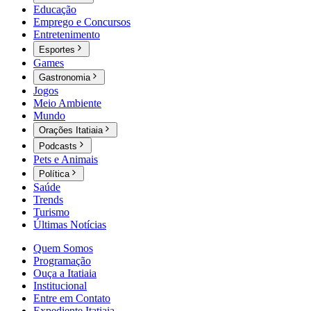
Educação
Emprego e Concursos
Entretenimento
Esportes
Games
Gastronomia
Jogos
Meio Ambiente
Mundo
Orações Itatiaia
Podcasts
Pets e Animais
Política
Saúde
Trends
Turismo
Últimas Notícias
Quem Somos
Programação
Ouça a Itatiaia
Institucional
Entre em Contato
Expediente Itatiaia