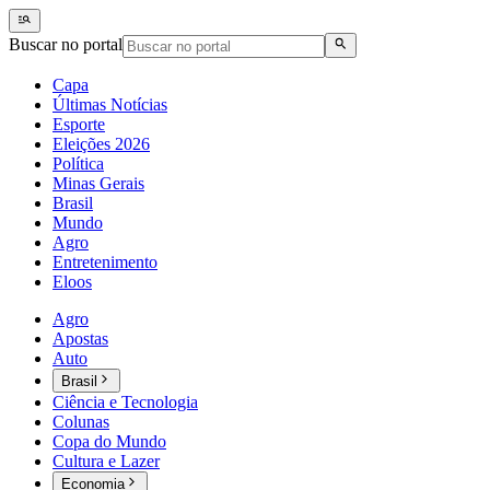
Buscar no portal
Capa
Últimas Notícias
Esporte
Eleições 2026
Política
Minas Gerais
Brasil
Mundo
Agro
Entretenimento
Eloos
Agro
Apostas
Auto
Brasil
Ciência e Tecnologia
Colunas
Copa do Mundo
Cultura e Lazer
Economia