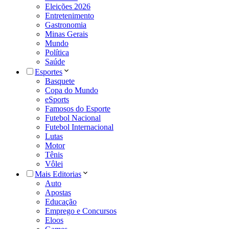
Eleições 2026
Entretenimento
Gastronomia
Minas Gerais
Mundo
Política
Saúde
Esportes
Basquete
Copa do Mundo
eSports
Famosos do Esporte
Futebol Nacional
Futebol Internacional
Lutas
Motor
Tênis
Vôlei
Mais Editorias
Auto
Apostas
Educação
Emprego e Concursos
Eloos