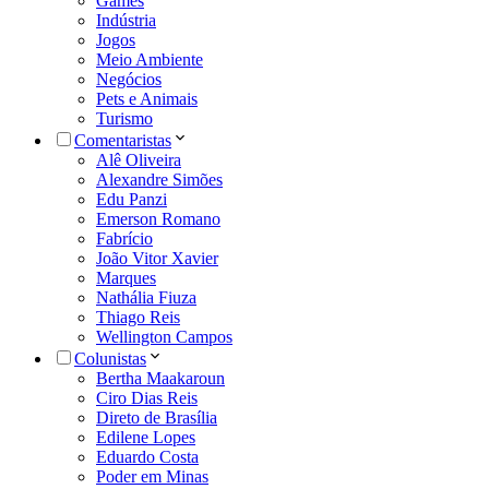
Games
Indústria
Jogos
Meio Ambiente
Negócios
Pets e Animais
Turismo
Comentaristas
Alê Oliveira
Alexandre Simões
Edu Panzi
Emerson Romano
Fabrício
João Vitor Xavier
Marques
Nathália Fiuza
Thiago Reis
Wellington Campos
Colunistas
Bertha Maakaroun
Ciro Dias Reis
Direto de Brasília
Edilene Lopes
Eduardo Costa
Poder em Minas