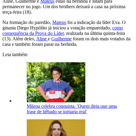
Aline, Guilherme e
Mateus
estão na berlinda e lutam para
permanecer no jogo. Um dos brothers deixará a casa na próxima
terça-feira (18).
Na formação do paredão,
Mateus
foi a indicação da líder Eva. O
ginasta Diego Hypólito já iniciou a votação emparedado,
como
consequência da Prova do Líder,
realizada na última quinta-feira
(13). Além deles,
Aline
e
Guilherme
foram os dois mais votados da
casa e também foram parar na berlinda.
Leia também
Milena celebra conquista: 'Quem diria que uma
frase de bêbado se tornaria real'