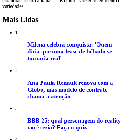
colaboração com a Itatiaia, nas editorias de entretenimento e
variedades.
Mais Lidas
1
Milena celebra conquista: 'Quem
diria que uma frase de bêbado se
tornaria real'
2
Ana Paula Renault renova com a
Globo, mas modelo de contrato
chama a atenção
3
BBB 25: qual personagem do reality
você seria? Faça o quiz
4